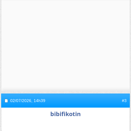
02/07/2026,
14h39
#3
bibifikotin