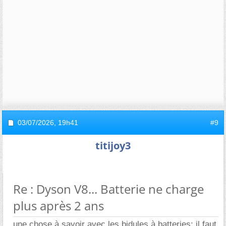
03/07/2026,
19h41
#9
titijoy3
Re : Dyson V8... Batterie ne charge
plus après 2 ans
une chose à savoir avec les bidules à batteries: il faut