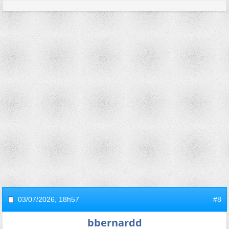
03/07/2026,
18h57
#8
bbernardd