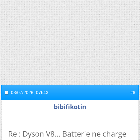
03/07/2026,
07h43
#6
bibifikotin
Re : Dyson V8... Batterie ne charge