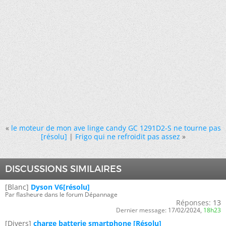
«
le moteur de mon ave linge candy GC 1291D2-S ne tourne pas
[résolu]
|
Frigo qui ne refroidit pas assez
»
DISCUSSIONS SIMILAIRES
[Blanc]
Dyson V6[résolu]
Par flasheure dans le forum Dépannage
Réponses:
13
Dernier message:
17/02/2024,
18h23
[Divers]
charge batterie smartphone [Résolu]