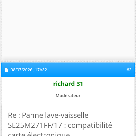
08/07/2026,
17h32
#2
richard 31
Modérateur
Re : Panne lave-vaisselle
SE25M271FF/17 : compatibilité
carte électronique