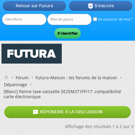
Retour sur Futura
S'inscrire

Se souvenir de moi ?
Forum
Futura-Maison : les forums de la maison
Dépannage
[Blanc]
Panne lave-vaisselle SE25M271FF/17: compatibilité
carte électronique

RÉPONDRE À LA DISCUSSION
Affichage des résultats 1 à 2 sur 2