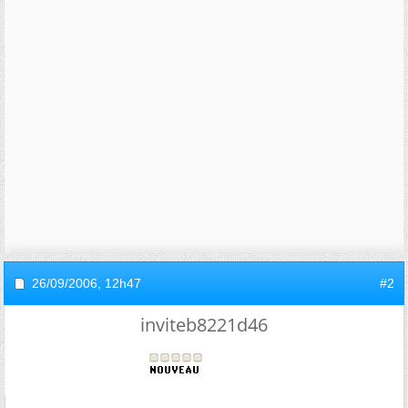
26/09/2006,
12h47
#2
inviteb8221d46