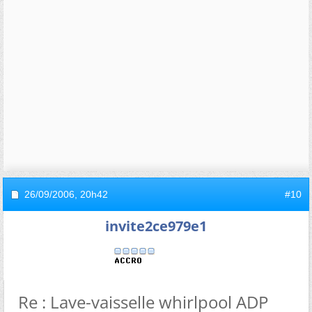
26/09/2006,
20h42
#10
invite2ce979e1
Re : Lave-vaisselle whirlpool ADP