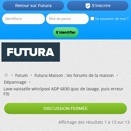
Retour sur Futura
S'inscrire

Se souvenir de moi ?
Forum
Futura-Maison : les forums de la maison
Dépannage
Lave-vaisselle whirlpool ADP 6830 (pas de lavage, puis erreur
F3)
DISCUSSION FERMÉE
Affichage des résultats 1 à 13 sur 13