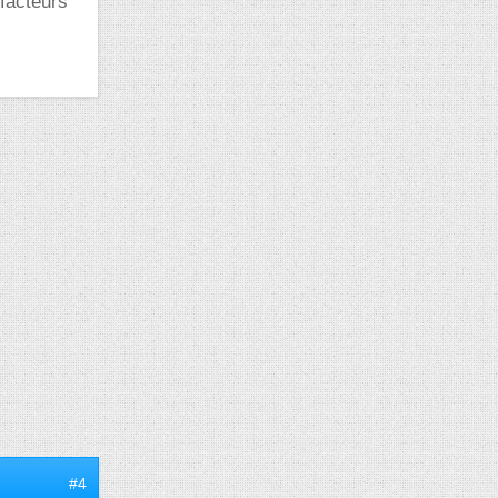
 facteurs
#4