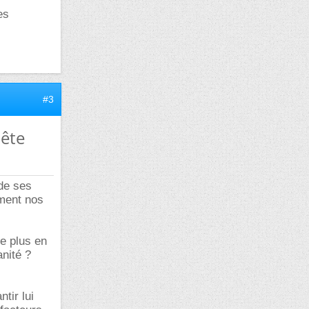
es
#3
uête
de ses
ement nos
de plus en
anité ?
ntir lui