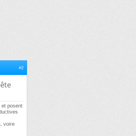
#2
uête
, et posent
ductives
, voire