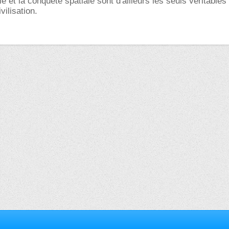
 et la conquête spatiale sont d'ailleurs les seuls véritables
vilisation.