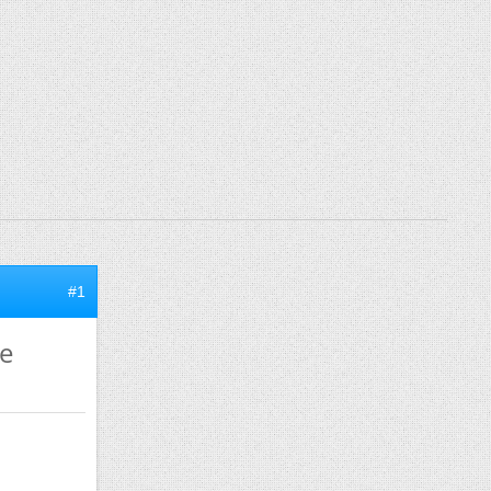
#1
te