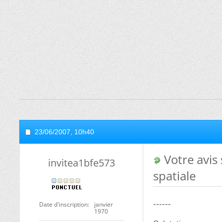
23/06/2007,
10h40
Votre avis 
invitea1bfe573
spatiale
------
Date d'inscription
janvier
1970