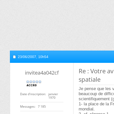
23/06/2007,
10h54
Re : Votre a
invitea4a042cf
spatiale
Je pense que les vo
beaucoup de diffic
Date d'inscription
janvier
1970
scientifiquement (
1- la place de la 
Messages
7 185
mondial.