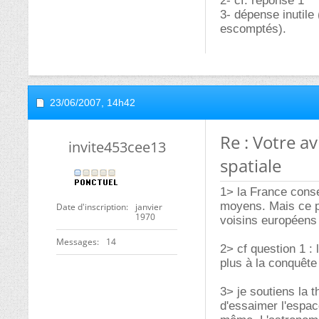
2- cf. réponse 1
3- dépense inutile
escomptés).
23/06/2007,
14h42
Re : Votre a
invite453cee13
spatiale
1> la France conse
moyens. Mais ce p
Date d'inscription
janvier
1970
voisins européens
Messages
14
2> cf question 1 :
plus à la conquête
3> je soutiens la 
d'essaimer l'espace