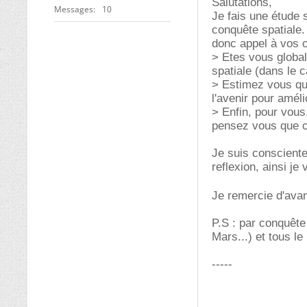
Salutations,
Messages
10
Je fais une étude s
conquête spatiale.
donc appel à vos o
> Etes vous global
spatiale (dans le 
> Estimez vous que
l'avenir pour amél
> Enfin, pour vous
pensez vous que cel
Je suis conscient
reflexion, ainsi j
Je remercie d'ava
P.S : par conquête 
Mars...) et tous le 
-----