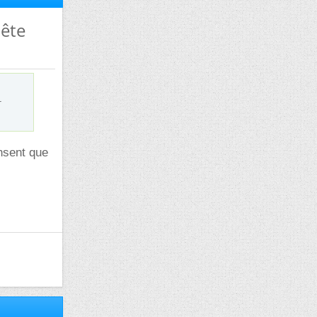
uête
ensent que