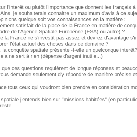
ur l'interêt ou plutôt l'importance que donnent les français à 
 Ainsi je souhaiterais connaitre un maximum d'avis à ce sujet
pinions quelque soit vos connaissances en la matière :
ement satisfait de la place de la France en matière de conq
cadre de l'Agence Spatiale Europénne (ESA) ou autre) ?
 la France ne s'investit pas assez et devrez d'avantage s'in
iorer l'état actuel des choses dans ce domaine ?
, la conquête spatiale présente -t-elle un quelconque interêt
a ne sert à rien (dépense d'argent inutile...)
e que ces questions requièrent de longue réponses et beauc
e vous demande seulement d'y répondre de manière précise et
nce tous ceux qui voudront bien prendre en considération m
spatiale j'entends bien sur "missions habitées" (en particuli
reste...