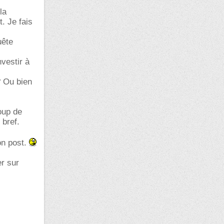
la
. Je fais
uête
vestir à
? Ou bien
oup de
 bref.
on post.
er sur