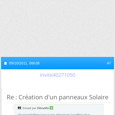
09/10/2011,
08h38
#7
invite40271050
Re : Création d'un panneaux Solaire
Envoyé par
Chivunito
Un grand Merci pour vos réponses ! parfois plus