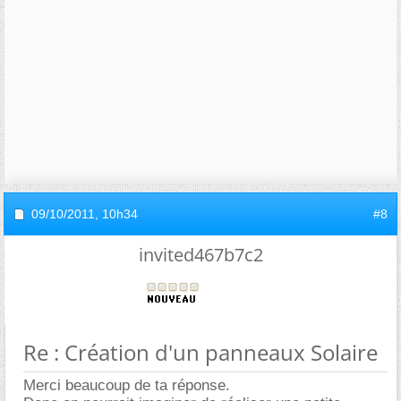
09/10/2011,
10h34
#8
invited467b7c2
Re : Création d'un panneaux Solaire
Merci beaucoup de ta réponse.