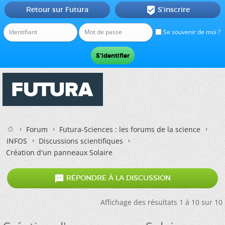
Retour sur Futura
S'inscrire

Se souvenir de moi ?
Forum
Futura-Sciences : les forums de la science
INFOS
Discussions scientifiques
Création d'un panneaux Solaire

RÉPONDRE À LA DISCUSSION
Affichage des résultats 1 à 10 sur 10