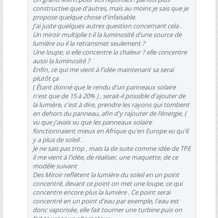
constructive que d'autres, mais au moins je sais que je
propose quelque chose d'infaisable.
J'ai juste quelques autres question concernant cela .
Un miroir multiplie t-il la luminosité d'une source de
lumière ou il la retransmet seulement ?
Une loupe, si elle concentre la chaleur ? elle concentre
aussi la luminosité ?
Enfin, ce qui me vient à l'idée maintenant sa serai
plutôt ça
( Étant donné que le rendu d'un panneaux solaire
n'est que de 15 à 20% ) , serait-il possible d'ajouter de
la lumière, c'est à dire, prendre les rayons qui tombent
en dehors du panneau, afin d'y rajouter de l’énergie, (
vu que j'avais vu que les panneaux solaire
fonctionnaient mieux en Afrique qu'en Europe vu qu'il
y a plus de soleil .
Je ne sais pas trop , mais la de suite comme idée de TPE
il me vient à l'idée, de réaliser, une maquette, de ce
modèle suivant
Des Miroir reflètent la lumière du soleil en un point
concentré, devant ce point on met une loupe, ce qui
concentre encore plus la lumière . Ce point serai
concentré en un point d'eau par exemple, l'eau est
donc vaporisée, elle fait tourner une turbine puis on