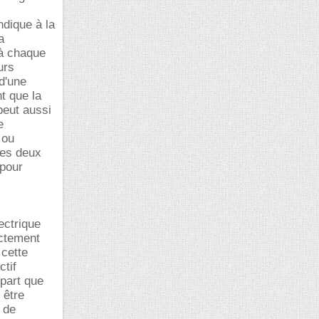
ndique à la
a
'à chaque
urs
d'une
nt que la
eut aussi
e
 ou
des deux
 pour
lectrique
ectement
 cette
ctif
épart que
 être
 de