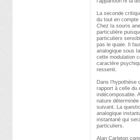
l'apparition ni la d
La seconde critiqu
du tout en compte 
Chez la souris ane
particulière puisqu
particuliers sensi
pas le quale. Il fa
analogique sous la
cette modulation 
caractère psychiq
ressenti.
Dans l'hypothèse d
rapport à celle du
indécomposable. Au
nature déterminée e
suivant. La questio
analogique instant
instantané qui sera
particuliers.
Alan Carleton consi