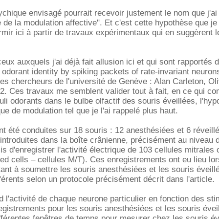
hique envisagé pourrait recevoir justement le nom que j'ai
se de la modulation affective". Et c'est cette hypothèse que j
rmir ici à partir de travaux expérimentaux qui en suggèrent l
ux auxquels j'ai déjà fait allusion ici et qui sont rapportés 
g odorant identity by spiking packets of rate-invariant neuro
des chercheurs de l'université de Genève : Alan Carleton, Oli
2. Ces travaux me semblent valider tout à fait, en ce qui co
li odorants dans le bulbe olfactif des souris éveillées, l'hy
 de modulation tel que je l'ai rappelé plus haut.
t été conduites sur 18 souris : 12 anesthésiées et 6 réveill
 introduites dans la boîte crânienne, précisément au niveau 
mis d'enregistrer l'activité électrique de 103 cellules mitrales 
ted cells – cellules M/T). Ces enregistrements ont eu lieu lor
ant à soumettre les souris anesthésiées et les souris éveill
ifférents selon un protocole précisément décrit dans l'article.
 l'activité de chaque neurone particulier en fonction des sti
gistrements pour les souris anesthésiées et les souris évei
différentes fenêtres de temps pour mesurer chez les souris év