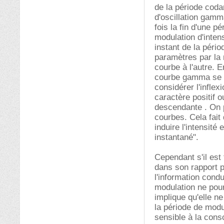
de la période coda
d'oscillation gamma
fois la fin d'une p
modulation d'intens
instant de la pério
paramètres par la 
courbe à l'autre. E
courbe gamma se t
considérer l'infle
caractère positif o
descendante . On p
courbes. Cela fait
induire l'intensité
instantané".
Cependant s'il est 
dans son rapport p
l'information condu
modulation ne pour
implique qu'elle n
la période de modul
sensible à la cons