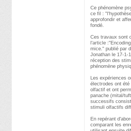
Ce phénomène psyc
ce fil : "l'hypothè
approfondir et affe
fondé.
Ces travaux sont ce
l'article :"Encodin
mice." publié par 
Jonathan le 17-1-1
réception des stimu
phénomène physique
Les expériences on
électrodes ont été
olfactif et ont per
panache (mital/tuf
successifs consist
stimuli olfactifs d
En repérant d'abord
comparant les enre
utilisant ensuite 