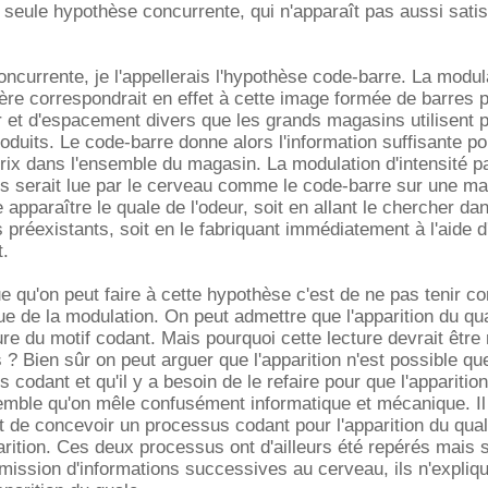
seule hypothèse concurrente, qui n'apparaît pas aussi satis
ncurrente, je l'appellerais l'hypothèse code-barre. La modul
ière correspondrait en effet à cette image formée de barres p
r et d'espacement divers que les grands magasins utilisent 
roduits. Le code-barre donne alors l'information suffisante po
prix dans l'ensemble du magasin. La modulation d'intensité pa
s serait lue par le cerveau comme le code-barre sur une ma
e apparaître le quale de l'odeur, soit en allant le chercher da
 préexistants, soit en le fabriquant immédiatement à l'aide d
t.
ue qu'on peut faire à cette hypothèse c'est de ne pas tenir c
ue de la modulation. On peut admettre que l'apparition du qua
ure du motif codant. Mais pourquoi cette lecture devrait être
es ? Bien sûr on peut arguer que l'apparition n'est possible qu
codant et qu'il y a besoin de le refaire pour que l'apparitio
emble qu'on mêle confusément informatique et mécanique. Il 
t de concevoir un processus codant pour l'apparition du qual
arition. Ces deux processus ont d'ailleurs été repérés mais s'
smission d'informations successives au cerveau, ils n'expliqu