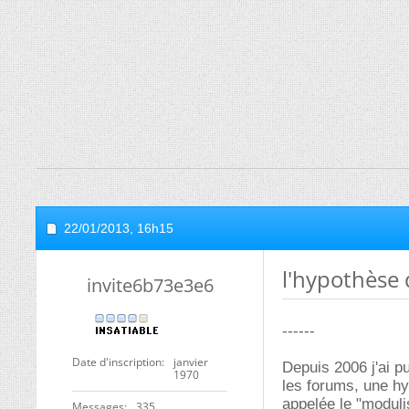
22/01/2013,
16h15
l'hypothèse 
invite6b73e3e6
------
Date d'inscription
janvier
Depuis 2006 j'ai p
1970
les forums, une hy
appelée le "modul
Messages
335