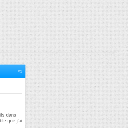
#1
ils dans
le que j'ai