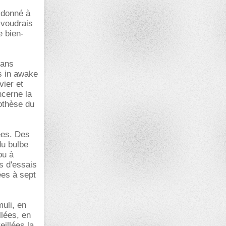
 donné à
e voudrais
e bien-
dans
ns in awake
vier et
ncerne la
pothèse du
ées. Des
du bulbe
ou à
s d'essais
ées à sept
muli, en
llées, en
eillées la