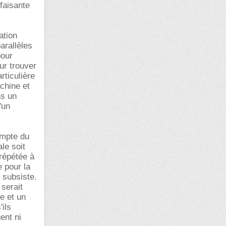
faisante
ation
arallèles
pour
ur trouver
rticulière
chine et
ns un
'un
ompte du
le soit
 répétée à
e pour la
n subsiste.
serait
e et un
ils
ent ni