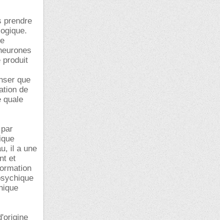
s prendre
logique.
ue
 neurones
 produit
enser que
ation de
 quale
 par
ique
, il a une
nt et
nformation
 psychique
onique
'origine