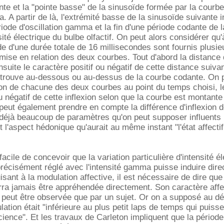
nte et la "pointe basse" de la sinusoïde formée par la courbe
. A partir de là, l'extrémité basse de la sinusoïde suivante i
ériode d'oscillation gamma et la fin d'une période codante de l
ité électrique du bulbe olfactif. On peut alors considérer qu
de d'une durée totale de 16 millisecondes sont fournis plusie
mise en relation des deux courbes. Tout d'abord la distance 
nsuite le caractère positif ou négatif de cette distance suiva
rouve au-dessous ou au-dessus de la courbe codante. On p
xion de chacune des deux courbes au point du temps choisi, l
u négatif de cette inflexion selon que la courbe est montante
eut également prendre en compte la différence d'inflexion 
 déjà beaucoup de paramètres qu'on peut supposer influents
 et l'aspect hédonique qu'aurait au même instant "l'état affectif
facile de concevoir que la variation particulière d'intensité é
récisément réglé avec l'intensité gamma puisse induire dir
isant à la modulation affective, il est nécessaire de dire que
ra jamais être appréhendée directement. Son caractère affe
e peut être observée que par un sujet. Or on a supposé au d
ation était "inférieure au plus petit laps de temps qui puisse
cience". Et les travaux de Carleton impliquent que la période