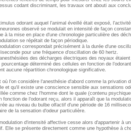
essus codant discriminant, les travaux ont abouti aux concl
imulus odorant auquel l'animal éveillé était exposé, l'activité
neurones observé se modulait en intensité de façon constan
ue à la mise en place d'une chronologie particulière des déc
dulation se répétait de façon périodique.
odulation correspondait précisément à la durée d'une oscilla
iseconde pour une fréquence d'oscillation de 60 hertz.
 anesthésiées des décharges électriques des noyaux étaient
pourcentage déterminé des cellules en fonction de l'odoran
nt aucune répartition chronologique significative.
 où l'on considère l'anesthésie d'abord comme la privation d
e et qu'il existe une conscience sensible aux sensations o
eillée comme chez l'homme dont le quale (contenu psychique
en fonction de l'odorant reçu, alors il apparaît que la modulat
trée au niveau du bulbe olfactif d'une période de 16 millisec
ire de la sensation d'odeur particulière.
modulation d'intensité affective cesse alors d'appartenir à 
f. Elle se présente directement comme une hypothèse à choi