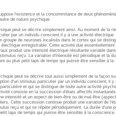
uppose l'existence et la concommitance de deux phénomènes
'autre de nature psychique.
ique peut se décrire simplement ainsi. Au moment de la ré
culier par un individu conscient il y a une activité électrique
un groupe de neurones localisés dans le cortex qui se distin
é électrique enregistrable. Cette activité due essentiellement
ux produit une intensité électrique résultante variable dan
stimulus reçu. La variation d'intensité est périodique et la d
ure au plus petit laps de temps qui puisse être sensible à la
hique peut se décrire tout aussi simplement de la façon su
ion d'un stimulus particulier par un individu conscient, il y
particulière et qui se distingue de toute autre activité psych
tivité consiste en la succession d'états affectifs instantanés
ne intensité et un aspect de bien-être ou de mal-être (aspect
iers. Cette succession continue produit une variation de l'éta
imulus reçu et qui se répète périodiquement. La durée d'une p
petit laps de temps qui puisse être sensible à la conscience.