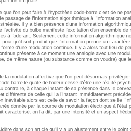
isparition du quale.
e que l'on peut faire à l'hypothèse code-barre c'est de ne pa
le passage de l'information algorithmique à l'information ana
sthésiée, il y a bien présence d'une information algorithmiq
e l'activité du bulbe manifeste l'excitation d'un ensemble de
bles à l'odorant. Seulement cette information algorithmique ne
ut pour qu'il soit produit que l'information prenne un caractère
 forme d'une modulation continue. Il y a alors tout lieu de p
continue présente à ce moment une analogie avec une modul
ue, de même nature (ou substance comme on voudra) que le
e la modulation affective que l'on peut désormais privilégier
 code-barre le quale de l'odeur cesse d'être une réalité psych
 contraire, à chaque instant de sa présence dans le cerveau
t différente de celle qu'il a l'instant immédiatement précéde
n inévitable alors est celle de savoir la façon dont se lie l'i
anée donnée par la courbe de modulation électrique à l'état
it caractérisé, on l'a dit, par une intensité et un aspect héd
dère dans son article qu'il y a un ajustement entre le point d