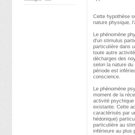
Cette hypothèse s
nature physique, l
Le phénomène phys
d'un stimulus parti
particulière dans 
toute autre activit
décharges des noya
selon la nature du 
période est inférie
conscience.
Le phénomène psyc
moment de la récept
activité psychique 
existante. Cette ac
caractérisés par u
hédonique) particul
particulière au st
inférieure au plus 