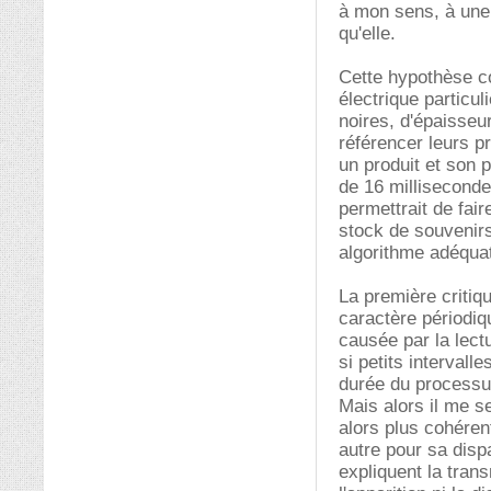
à mon sens, à une 
qu'elle.
Cette hypothèse co
électrique particul
noires, d'épaisseu
référencer leurs p
un produit et son 
de 16 milliseconde
permettrait de fair
stock de souvenirs
algorithme adéqua
La première critiq
caractère périodiq
causée par la lect
si petits intervall
durée du processus 
Mais alors il me s
alors plus cohéren
autre pour sa disp
expliquent la tran