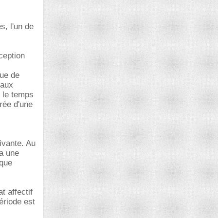
, l'un de
ception
gue de
 aux
s le temps
urée d'une
ivante. Au
 a une
ique
t affectif
ériode est