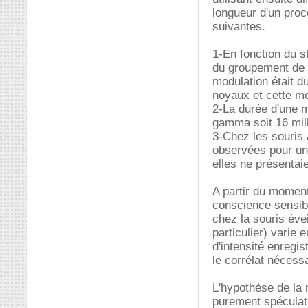
longueur d'un proc
suivantes.
1-En fonction du st
du groupement de 
modulation était d
noyaux et cette mo
2-La durée d'une m
gamma soit 16 mill
3-Chez les souris
observées pour un 
elles ne présentaie
A partir du moment
conscience sensibl
chez la souris év
particulier) varie 
d'intensité enregis
le corrélat nécessa
L'hypothèse de la 
purement spéculati