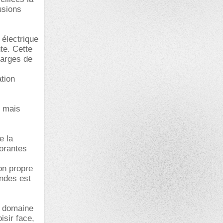
usions
 électrique
te. Cette
harges de
tion
t mais
e la
dorantes
ion propre
ondes est
un domaine
sir face,