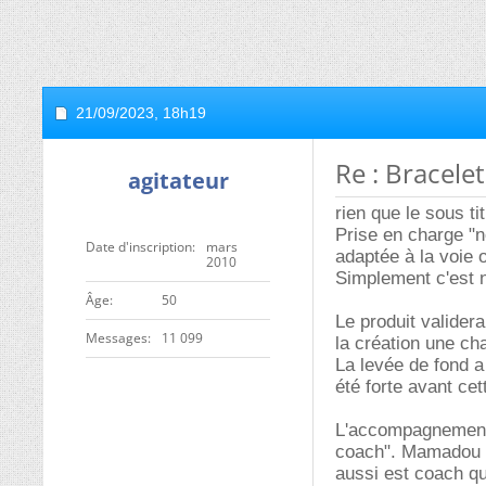
21/09/2023,
18h19
Re : Bracele
agitateur
rien que le sous ti
Prise en charge "n
Date d'inscription
mars
adaptée à la voie o
2010
Simplement c'est n
ge
50
Le produit validera
Messages
11 099
la création une ch
La levée de fond a
été forte avant cet
L'accompagnement
coach". Mamadou le
aussi est coach qu