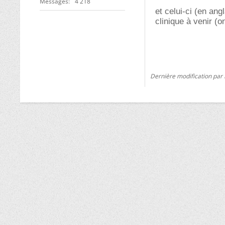
Messages
4 218
et celui-ci (en ang
clinique à venir (o
Dernière modification par