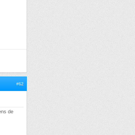
#62
gens de