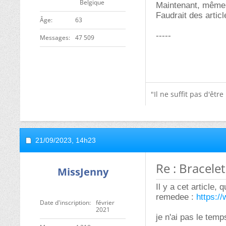
Belgique
Maintenant, même si
Faudrait des article
ge
63
-----
Messages
47 509
"Il ne suffit pas d'êtr
21/09/2023,
14h23
Re : Bracele
MissJenny
Il y a cet article,
remedee :
https:/
Date d'inscription
février
2021
je n'ai pas le temps