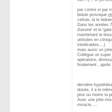
par contre si par m
bidule provoque
ré
cellule, là le bidul
Dans les années 70
d'axone' et le 'gate 
maintenant le bouc
utilisées en clini
intolérables....)
mais aussi un joli
Collègue un super 
opératoire, diminu
finalement , après e
dernière hypothèse
dosée, il a le mêm
plus ou moins la pe
Avec une jolie mise
miracle.....