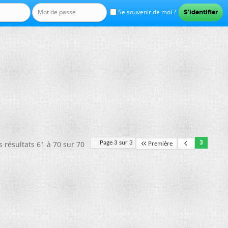
Se souvenir de moi ?
s résultats 61 à 70 sur 70
Page 3 sur 3
3
Première