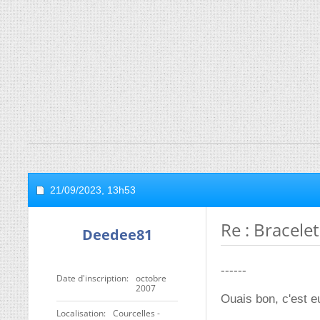
21/09/2023,
13h53
Re : Bracele
Deedee81
------
Date d'inscription
octobre
2007
Ouais bon, c'est e
Localisation
Courcelles -