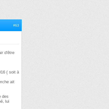
#63
ir d'être
16 ( soit à
rche ait
e des
é, lui