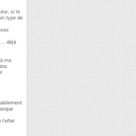
eur, si le
ain type de
exes
... déjà
 à ma
bloc
t
habilement
masque
l'effet