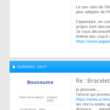
Le sex ratio de l'
plus adeptes de l'
Cependant, on comp
propre sont descen
Je vous déconseille
hotline des coach 
https://www.papper
21/09/2023,
18h27
Re : Bracele
Bounoume
je plussoie......
l'article qui prome
Date d'inscription
octobre
https://www.scien
2005
les micro-ondes ap
distance..... admet
Localisation
allier