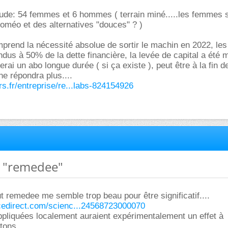
étude: 54 femmes et 6 hommes ( terrain miné.....les femmes s
homéo et des alternatives "douces" ? )
rend la nécessité absolue de sortir le machin en 2022, les
dus à 50% de la dette financière, la levée de capital a été
rai un abo longue durée ( si ça existe ), peut être à la fin de
ne répondra plus....
s.fr/entreprise/re...labs-824154926
t "remedee"
ut remedee me semble trop beau pour être significatif....
cedirect.com/scienc...24568723000070
pliquées localement auraient expérimentalement un effet à
tons.....