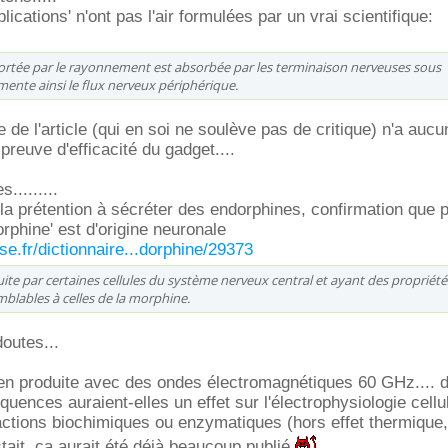
lications' n'ont pas l'air formulées par un vrai scientifique:
ortée par le rayonnement est absorbée par les terminaison nerveuses sous
ente ainsi le flux nerveux périphérique.
ie de l'article (qui en soi ne soulève pas de critique) n'a aucu
preuve d'efficacité du gadget....
........
 la prétention à sécréter des endorphines, confirmation que 
orphine' est d'origine neuronale
se.fr/dictionnaire...dorphine/29373
te par certaines cellules du système nerveux central et ayant des propriété
blables à celles de la morphine.
doutes...
 en produite avec des ondes électromagnétiques 60 GHz.... 
uences auraient-elles un effet sur l'électrophysiologie cellu
éactions biochimiques ou enzymatiques (hors effet thermique,
xistait, ça aurait été déjà beaucoup publié