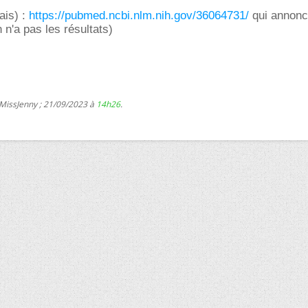
lais) :
https://pubmed.ncbi.nlm.nih.gov/36064731/
qui annonc
n n'a pas les résultats)
 MissJenny ; 21/09/2023 à
14h26
.