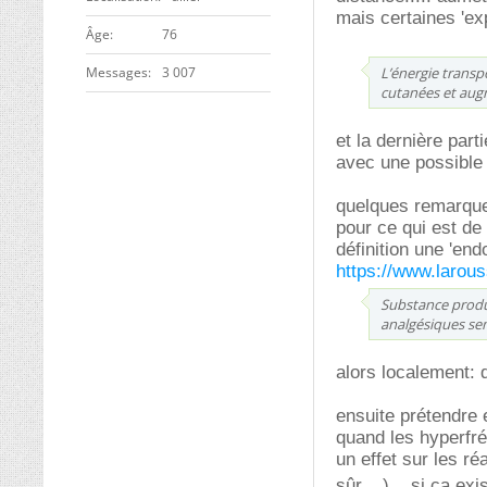
mais certaines 'exp
ge
76
Messages
3 007
L’énergie transp
cutanées et augm
et la dernière part
avec une possible 
quelques remarques.
pour ce qui est de
définition une 'end
https://www.larous
Substance produi
analgésiques sem
alors localement: 
ensuite prétendre
quand les hyperfréq
un effet sur les r
sûr....) .. si ça e