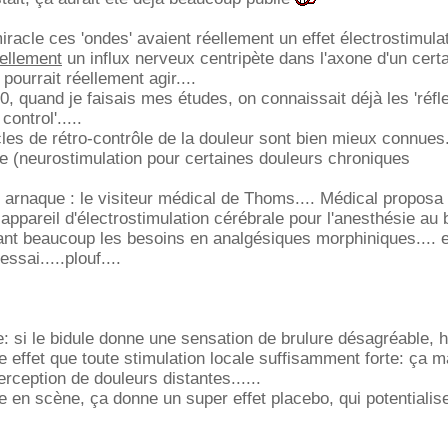
iracle ces 'ondes' avaient réellement un effet électrostimulat
ellement
un influx nerveux centripète dans l'axone d'un cert
e pourrait réellement agir....
, quand je faisais mes études, on connaissait déjà les 'réfl
control'.....
les de rétro-contrôle de la douleur sont bien mieux connues.
que (neurostimulation pour certaines douleurs chroniques
e arnaque : le visiteur médical de Thoms.... Médical proposa
appareil d'électrostimulation cérébrale pour l'anesthésie au 
ant beaucoup les besoins en analgésiques morphiniques.... e
ssai.....plouf....
: si le bidule donne une sensation de brulure désagréable, 
e effet que toute stimulation locale suffisamment forte: ça 
rception de douleurs distantes......
 en scène, ça donne un super effet placebo, qui potentialise 