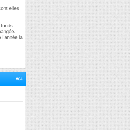
ont elles
 fonds
 mangée.
 l'année la
#64