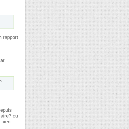
n rapport
par
s
depuis
laire? ou
 bien