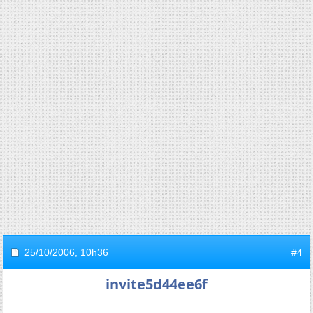
25/10/2006,
10h36
#4
invite5d44ee6f