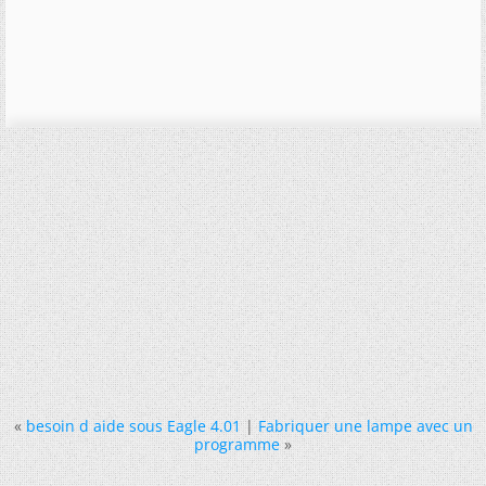
«
besoin d aide sous Eagle 4.01
|
Fabriquer une lampe avec un
programme
»