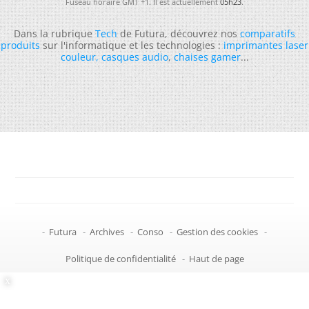
Fuseau horaire GMT +1. Il est actuellement
05h23
.
Dans la rubrique
Tech
de Futura, découvrez nos
comparatifs
produits
sur l'informatique et les technologies :
imprimantes laser
couleur
,
casques audio
,
chaises gamer
...
-
Futura
-
Archives
-
Conso
-
Gestion des cookies
-
Politique de confidentialité
-
Haut de page