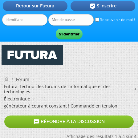
Retour sur Futura
S'inscrire

Se souvenir de moi ?
Forum
Futura-Techno : les forums de l'informatique et des
technologies
Électronique
générateur à courant constant ! Commandé en tension

RÉPONDRE À LA DISCUSSION
Affichage des résultats 1 à 4 sur 4