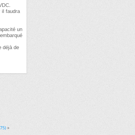
2VDC.
 il faudra
apacité un
) embarqué
e déjà de
75)
»