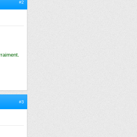
#2
vraiment.
#3