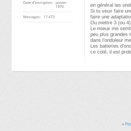
Date d'inscription
janvier
en général les on
1970
Si tu veux faire un
faire une adaptati
Messages
17 473
Ou mettre 3 (ou 4)
Le mieux me semble
peu plus grandes m
dans l'onduleur me
Les batteries d'on
ce coté, il est pro
«
Pa