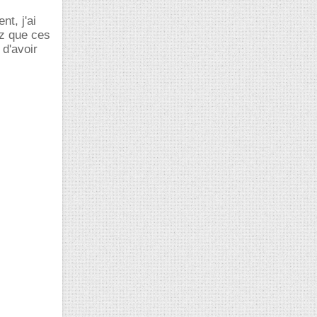
nt, j'ai
ez que ces
 d'avoir