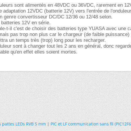
duleurs sont alimentés en 48VDC ou 36VDC, rarement en 1
e adaptation 12VDC (batterie 12V) vers l'entrée de l'onduleur
on genre convertisseur DC/DC 12/36 ou 12/48 selon.
 batteries 12V en série.
-t-il c'est de choisir des batteries type YUASA avec une c
ais pas trop non plus car le chargeur (de faible puissance
ttra un temps très (trop) long pour les recharger.
duleur sont à changer tout les 2 ans en général, donc regard
bable qu'en effet elles soient mortes.
s pattes LEDs RVB 5 mm
|
PIC et LF communication sans fil (PIC12F6