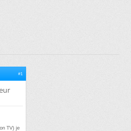
#1
seur
ion TV) je