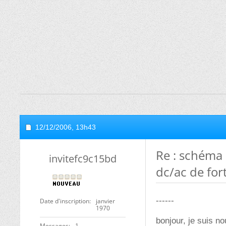
12/12/2006,
13h43
Re : schéma 
invitefc9c15bd
dc/ac de for
------
Date d'inscription
janvier
1970
bonjour, je suis n
Messages
1