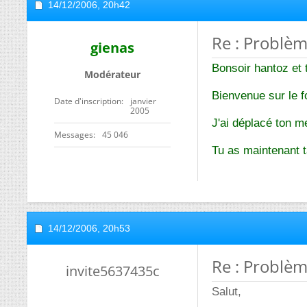
14/12/2006,
20h42
Re : Problè
gienas
Bonsoir hantoz et 
Modérateur
Bienvenue sur le 
Date d'inscription
janvier
2005
J'ai déplacé ton m
Messages
45 046
Tu as maintenant ta
14/12/2006,
20h53
Re : Problè
invite5637435c
Salut,