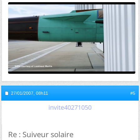
27/01/2007,
08h11
#5
invite40271050
Re : Suiveur solaire