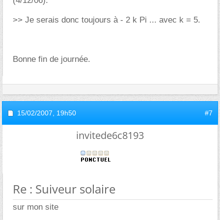
(4/12/06):
>> Je serais donc toujours à - 2 k Pi ... avec k = 5.
Bonne fin de journée.
15/02/2007,
19h50
#7
invitede6c8193
Re : Suiveur solaire
sur mon site