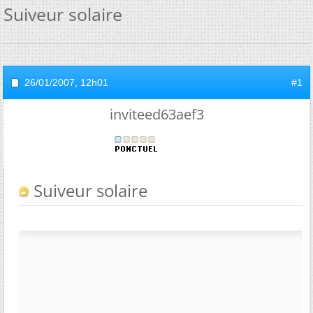
Suiveur solaire
26/01/2007,
12h01
#1
inviteed63aef3
Suiveur solaire