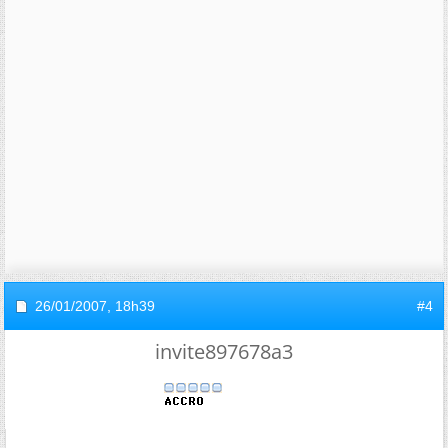
26/01/2007,
18h39
#4
invite897678a3