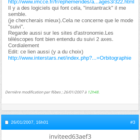
http://www.imcce.fr/fr/ephemerides/a...ages3/322.html
Il y a des logiciels qui font cela, "instantrack" il me
semble.
(je chercherais mieux).Cela ne concerne que le mode
"suivi".
Regarde aussi sur les sites d'astronomie.Les
téléscopes font bien entendu du suivi 2 axes.
Cordialement
Edit: ce lien aussi (y a du choix)
http://www.interstars.net/index.php?...=Orbitographie
Dernière modification par f6bes ; 26/01/2007 à
12h48
.
26/01/2007,
16h01
#3
inviteed63aef3