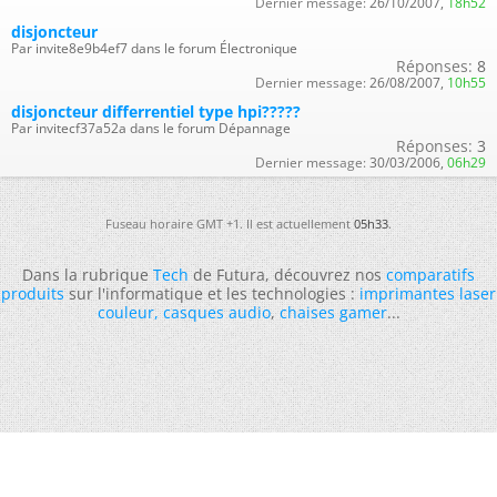
Dernier message:
26/10/2007,
18h52
disjoncteur
Par invite8e9b4ef7 dans le forum Électronique
Réponses:
8
Dernier message:
26/08/2007,
10h55
disjoncteur differrentiel type hpi?????
Par invitecf37a52a dans le forum Dépannage
Réponses:
3
Dernier message:
30/03/2006,
06h29
Fuseau horaire GMT +1. Il est actuellement
05h33
.
Dans la rubrique
Tech
de Futura, découvrez nos
comparatifs
produits
sur l'informatique et les technologies :
imprimantes laser
couleur
,
casques audio
,
chaises gamer
...