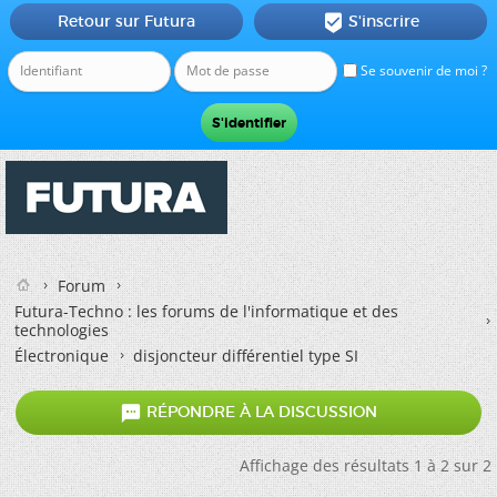
Retour sur Futura
S'inscrire

Se souvenir de moi ?
Forum
Futura-Techno : les forums de l'informatique et des
technologies
Électronique
disjoncteur différentiel type SI

RÉPONDRE À LA DISCUSSION
Affichage des résultats 1 à 2 sur 2