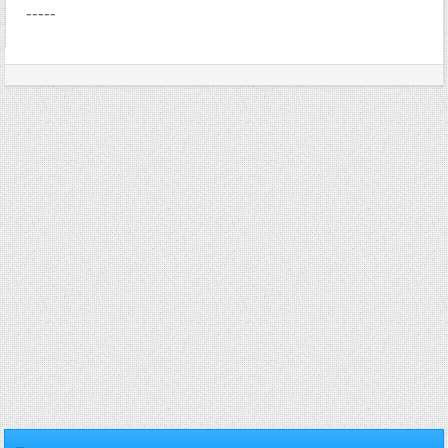
-----