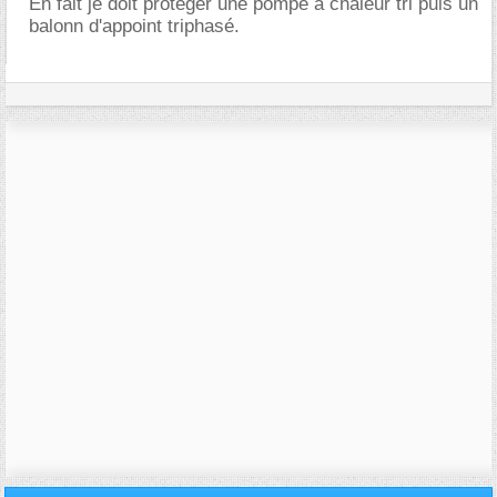
En fait je doit protéger une pompe à chaleur tri puis un
balonn d'appoint triphasé.