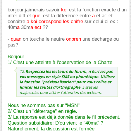
bonjour,jaimerais savoir
kel
est la fonction exacte d un
inter diff et
quel
est la difference entre
a
et ac et
conaitre
a koi
corespond
les chifre
sur celui ci ex :
40m
a
30m
a ect
??
-
quan
on touche le neutre
onpren
une decharge ou
pas?
Bonjour
1/ C'est une atteinte à l'observation de la Charte
12.
Respectez les lecteurs du forum, n'écrivez pas
vos messages en style SMS ou phonétique. Utilisez
la fonction "prévisualisation" pour vous relire et
limiter les fautes d'orthographe
. Evitez les
majuscules pour attirer l'attention des lecteurs.
Nous ne sommes pas sur "MSN"
2/ C'est un "déterrage" en règle.
3/ La réponse est déjà donnée dans le fil précedent.
Question subsidiaire: D'où vient le "40ma" ?
Naturellement, la discussion est fermée