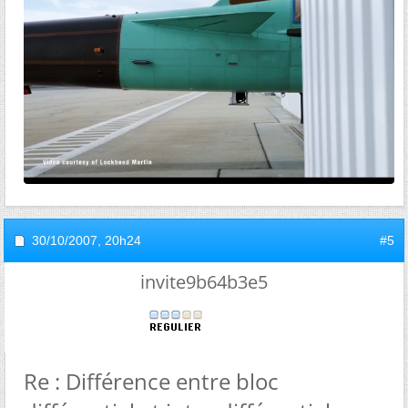
30/10/2007,
20h24
#5
invite9b64b3e5
Re : Différence entre bloc