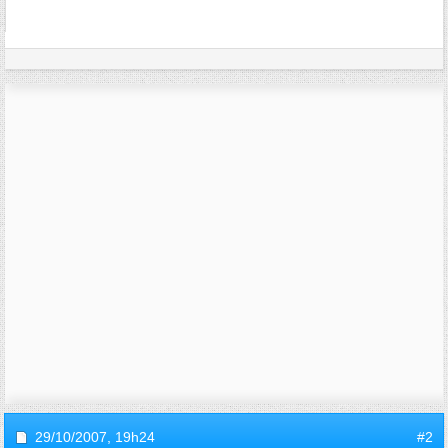
29/10/2007,
19h24
#2