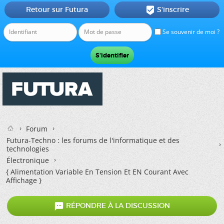
Retour sur Futura
S'inscrire

Se souvenir de moi ?
Forum
Futura-Techno : les forums de l'informatique et des
technologies
Électronique
{ Alimentation Variable En Tension Et EN Courant Avec
Affichage }

RÉPONDRE À LA DISCUSSION