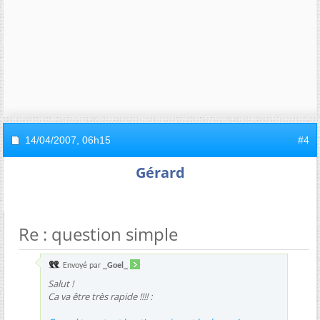
14/04/2007,
06h15
#4
Gérard
Re : question simple
Envoyé par
_Goel_
Salut !
Ca va être très rapide !!!! :