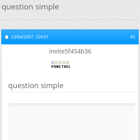
question simple
13/04/2007,
22h37
#1
invite5f454b36
question simple