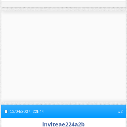
13/04/2007,
22h44
#2
inviteae224a2b