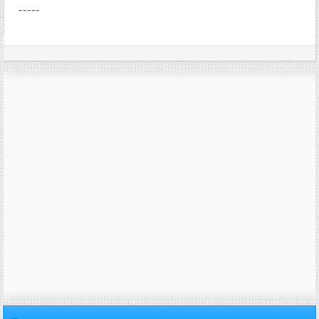
-----