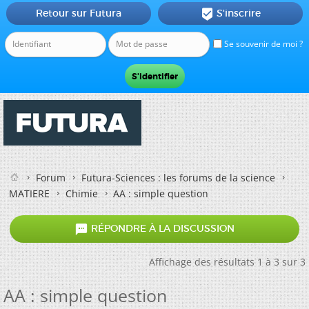
Retour sur Futura
S'inscrire

Se souvenir de moi ?
Forum
Futura-Sciences : les forums de la science
MATIERE
Chimie
AA : simple question

RÉPONDRE À LA DISCUSSION
Affichage des résultats 1 à 3 sur 3
AA : simple question