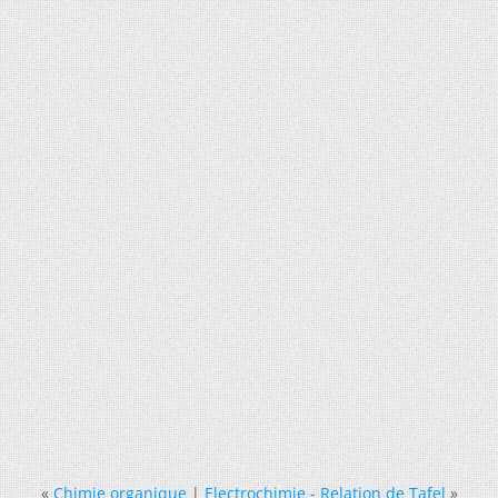
«
Chimie organique
|
Electrochimie - Relation de Tafel
»