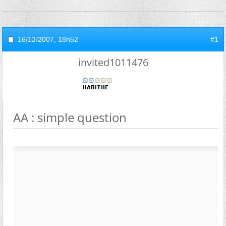
16/12/2007,
18h52
#1
invited1011476
AA : simple question