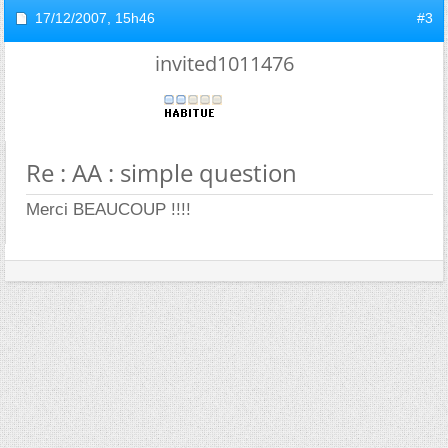
17/12/2007,
15h46
#3
invited1011476
Re : AA : simple question
Merci BEAUCOUP !!!!