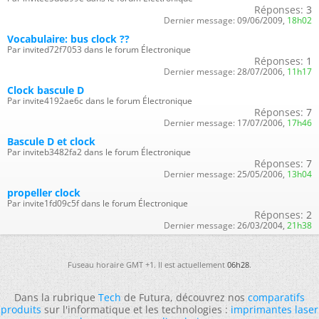
Réponses:
3
Dernier message:
09/06/2009,
18h02
Vocabulaire: bus clock ??
Par invited72f7053 dans le forum Électronique
Réponses:
1
Dernier message:
28/07/2006,
11h17
Clock bascule D
Par invite4192ae6c dans le forum Électronique
Réponses:
7
Dernier message:
17/07/2006,
17h46
Bascule D et clock
Par inviteb3482fa2 dans le forum Électronique
Réponses:
7
Dernier message:
25/05/2006,
13h04
propeller clock
Par invite1fd09c5f dans le forum Électronique
Réponses:
2
Dernier message:
26/03/2004,
21h38
Fuseau horaire GMT +1. Il est actuellement
06h28
.
Dans la rubrique
Tech
de Futura, découvrez nos
comparatifs
produits
sur l'informatique et les technologies :
imprimantes laser