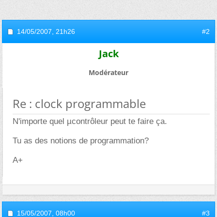
14/05/2007,
21h26
#2
Jack
Modérateur
Re : clock programmable
N'importe quel µcontrôleur peut te faire ça.
Tu as des notions de programmation?
A+
15/05/2007,
08h00
#3