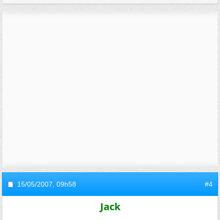
15/05/2007,
09h58
#4
Jack