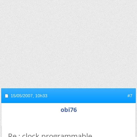
15/05/2007,
10h33
#7
obi76
Re : clock programmable