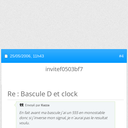
25/05/2006,
11h43
#4
invitef0503bf7
Re : Bascule D et clock
Envoyé par
Kazza
En fait avant ma bascule j`ai un 555 en monostable
donc si j`inverse mon signal, je n`aurai pas le resultat
voulu.