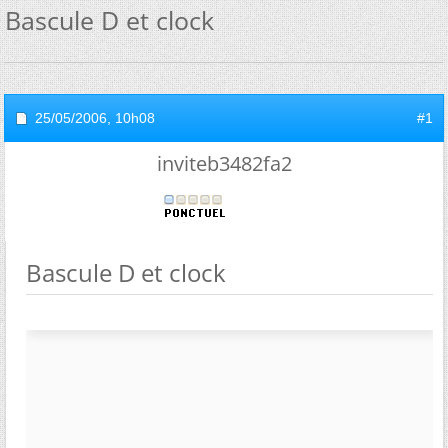
Bascule D et clock
25/05/2006,
10h08
#1
inviteb3482fa2
Bascule D et clock