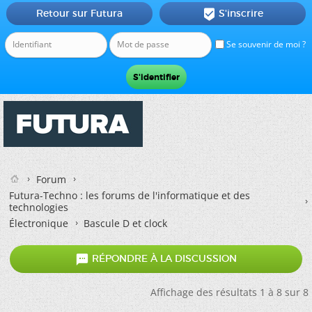
Retour sur Futura
S'inscrire

Se souvenir de moi ?
Forum
Futura-Techno : les forums de l'informatique et des
technologies
Électronique
Bascule D et clock

RÉPONDRE À LA DISCUSSION
Affichage des résultats 1 à 8 sur 8