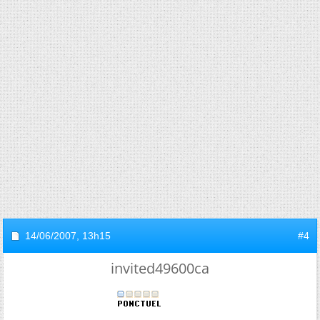
14/06/2007,
13h15
#4
invited49600ca