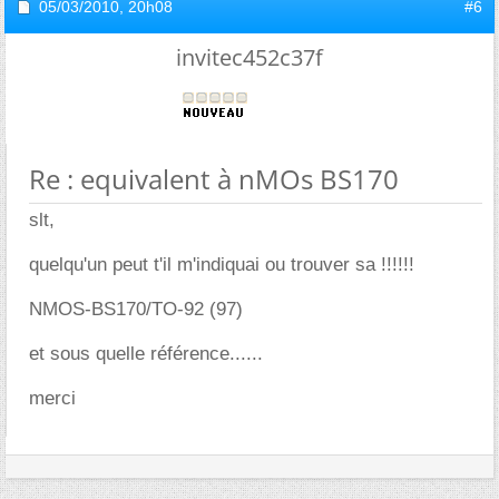
05/03/2010,
20h08
#6
invitec452c37f
Re : equivalent à nMOs BS170
slt,
quelqu'un peut t'il m'indiquai ou trouver sa !!!!!!
NMOS-BS170/TO-92 (97)
et sous quelle référence......
merci