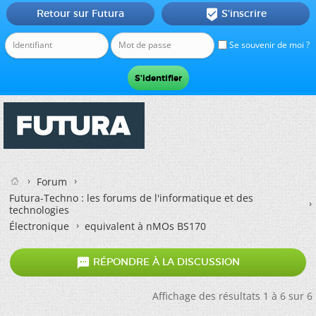
Retour sur Futura
S'inscrire

Se souvenir de moi ?
Forum
Futura-Techno : les forums de l'informatique et des
technologies
Électronique
equivalent à nMOs BS170

RÉPONDRE À LA DISCUSSION
Affichage des résultats 1 à 6 sur 6