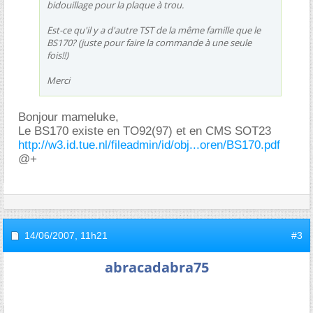
bidouillage pour la plaque à trou.
Est-ce qu'il y a d'autre TST de la même famille que le
BS170? (juste pour faire la commande à une seule
fois!!)
Merci
Bonjour mameluke,
Le BS170 existe en TO92(97) et en CMS SOT23
http://w3.id.tue.nl/fileadmin/id/obj...oren/BS170.pdf
@+
14/06/2007,
11h21
#3
abracadabra75