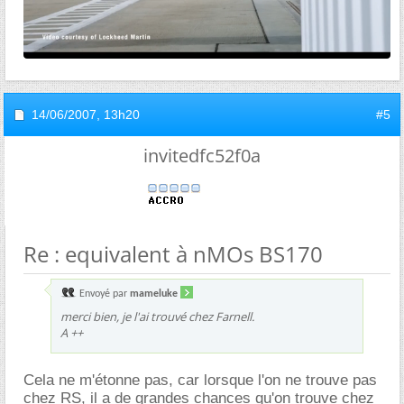
14/06/2007,
13h20
#5
invitedfc52f0a
Re : equivalent à nMOs BS170
Envoyé par
mameluke
merci bien, je l'ai trouvé chez Farnell.
A ++
Cela ne m'étonne pas, car lorsque l'on ne trouve pas
chez RS, il a de grandes chances qu'on trouve chez