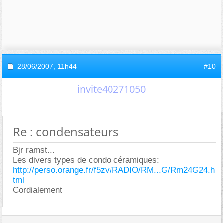
28/06/2007,
11h44
#10
invite40271050
Re : condensateurs
Bjr ramst...
Les divers types de condo céramiques:
http://perso.orange.fr/f5zv/RADIO/RM...G/Rm24G24.h
tml
Cordialement