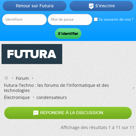
Retour sur Futura
S'inscrire

Se souvenir de moi ?
Forum
Futura-Techno : les forums de l'informatique et des
technologies
Électronique
condensateurs

RÉPONDRE À LA DISCUSSION
Affichage des résultats 1 à 11 sur 11