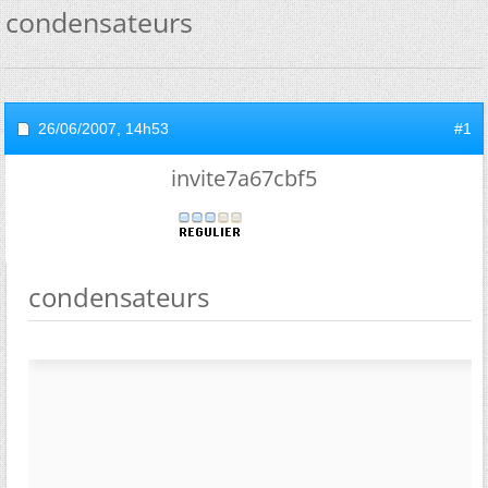
condensateurs
26/06/2007,
14h53
#1
invite7a67cbf5
condensateurs