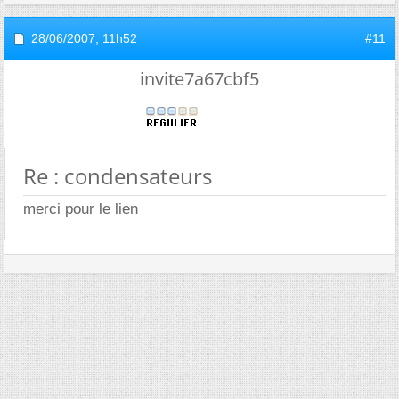
28/06/2007,
11h52
#11
invite7a67cbf5
Re : condensateurs
merci pour le lien