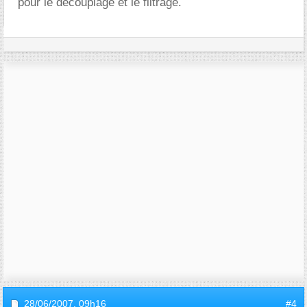
pour le découplage et le filtrage.
28/06/2007,
09h16
#4