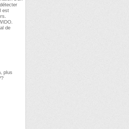
détecter
l est
rs.
TWIDO.
al de
, plus
V?