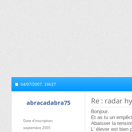
04/07/2007,
16h27
Re : radar 
abracadabra75
Bonjour.
Et as tu un empêch
Date d'inscription
Abaisser la tensi
septembre 2005
L' élever est bien 