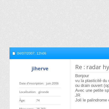
04/07/2007,
12h06
Re : radar 
jiherve
Bonjour
vu la plasticité du
Date d'inscription
juin 2006
ou drain ouvert (o
Avec une petite sp
Localisation
gironde
JR
Joli le palindrome 
ge
74
Messages
28 269