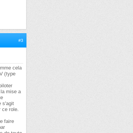
#3
 comme cela
V (type
iloter
 la mise a
te
 s'agit
 ce role.
e faire
par