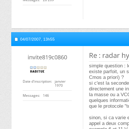
04/07/2007,
13h55
Re : radar 
invite819c0860
simple question : l
existe parfoit, un
Cmos a priori) ?
Date d'inscription
janvier
si c'est la second
1970
directement une i
la masse ou a VCC 
Messages
146
quelques informatio
que le protocole "t
sinon, si ca varie 
appel a deux compa