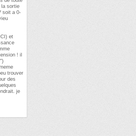
s de toute
 la sortie
 soit a 0-
vieu
CI) et
issance
somme
ension ! il
")
e meme
peu trouver
our des
quelques
drait. je