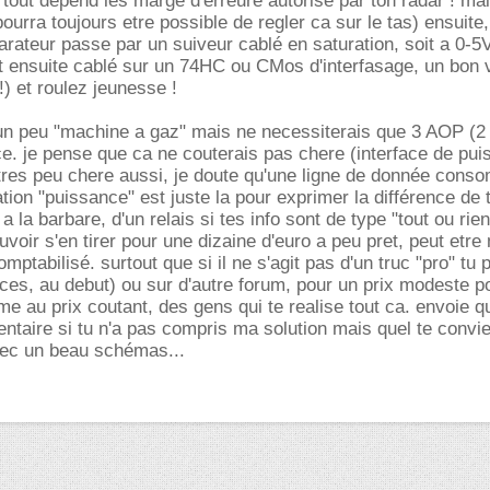
 tout depend les marge d'erreure autorisé par ton radar ! mai
 pourra toujours etre possible de regler ca sur le tas) ensuite,
ateur passe par un suiveur cablé en saturation, soit a 0-5V
est ensuite cablé sur un 74HC ou CMos d'interfasage, un bon 
) et roulez jeunesse !
 un peu "machine a gaz" mais ne necessiterais que 3 AOP (2 
e. je pense que ca ne couterais pas chere (interface de pu
 tres peu chere aussi, je doute qu'une ligne de donnée con
tion "puissance" est juste la pour exprimer la différence de t
 la barbare, d'un relais si tes info sont de type "tout ou rien
uvoir s'en tirer pour une dizaine d'euro a peu pret, peut etr
omptabilisé. surtout que si il ne s'agit pas d'un truc "pro" tu 
vices, au debut) ou sur d'autre forum, pour un prix modeste p
eme au prix coutant, des gens qui te realise tout ca. envoie 
ntaire si tu n'a pas compris ma solution mais quel te convien
vec un beau schémas...