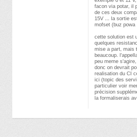
exemple 6 et 11 V,
facon via potar, il
de ces deux compar
15V ... la sortie 
mofset (buz powa !
cette solution est
quelques resistanc
mise a part, mais
beaucoup. l'appella
peu meme s'agire, a
donc on devrait po
realisation du CI c
ici (topic des ser
particulier voir m
précision suppléme
la formaliserais a