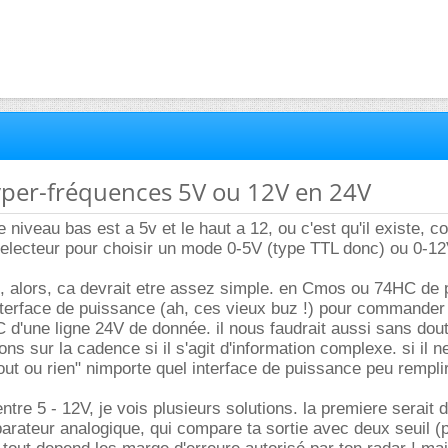
hyper-fréquences 5V ou 12V en 24V
e niveau bas est a 5v et le haut a 12, ou c'est qu'il existe,
 selecteur pour choisir un mode 0-5V (type TTL donc) ou 0-12
e, alors, ca devrait etre assez simple. en Cmos ou 74HC de p
nterface de puissance (ah, ces vieux buz !) pour commander
d'une ligne 24V de donnée. il nous faudrait aussi sans dou
ns sur la cadence si il s'agit d'information complexe. si il ne
out ou rien" nimporte quel interface de puissance peu remplir
entre 5 - 12V, je vois plusieurs solutions. la premiere serait d
rateur analogique, qui compare ta sortie avec deux seuil (