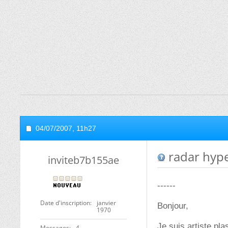
04/07/2007,
11h27
radar hype
inviteb7b155ae
------
Date d'inscription
janvier
Bonjour,
1970
Je suis artiste pla
Messages
4