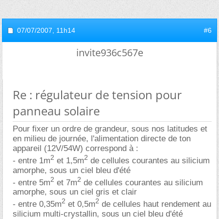
07/07/2007,
11h14
#6
invite936c567e
Re : régulateur de tension pour
panneau solaire
Pour fixer un ordre de grandeur, sous nos latitudes et
en milieu de journée, l'alimentation directe de ton
appareil (12V/54W) correspond à :
2
2
- entre 1m
et 1,5m
de cellules courantes au silicium
amorphe, sous un ciel bleu d'été
2
2
- entre 5m
et 7m
de cellules courantes au silicium
amorphe, sous un ciel gris et clair
2
2
- entre 0,35m
et 0,5m
de cellules haut rendement au
silicium multi-crystallin, sous un ciel bleu d'été