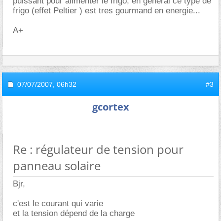
puissant pour alimenter le frigo; en general ce type de
frigo (effet Peltier ) est tres gourmand en energie...
A+
07/07/2007,
06h32
#3
gcortex
Re : régulateur de tension pour
panneau solaire
Bjr,
c'est le courant qui varie
et la tension dépend de la charge