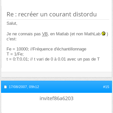
Re : recréer un courant distordu
Salut,
Je ne connais pas
VB
, en Matlab (et non MathLab
)
c'est:
Fe = 10000; //Fréquence d'échantillonnage
T = 1/Fe;
t = 0:T:0.01; // t vari de 0 à 0.01 avec un pas de T
17/08/2007,
09h12
#15
invitef86a6203