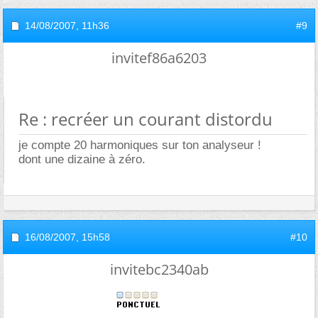
14/08/2007,
11h36
#9
invitef86a6203
Re : recréer un courant distordu
je compte 20 harmoniques sur ton analyseur !
dont une dizaine à zéro.
16/08/2007,
15h58
#10
invitebc2340ab