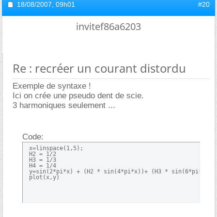
18/08/2007,
09h01
#20
invitef86a6203
Re : recréer un courant distordu
Exemple de syntaxe !
Ici on crée une pseudo dent de scie.
3 harmoniques seulement ...
Code:
 x=linspace(1,5); 

 H2 = 1/2

 H3 = 1/3

 H4 = 1/4

 y=sin(2*pi*x) + (H2 * sin(4*pi*x))+ (H3 * sin(6*pi*x)) +
 plot(x,y)