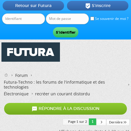
Retour sur Futura
S'inscrire

Se souvenir de moi ?
Forum
Futura-Techno : les forums de l'informatique et des
technologies
Électronique
recréer un courant distordu

RÉPONDRE À LA DISCUSSION
Page 1 sur 2
1
Dernière