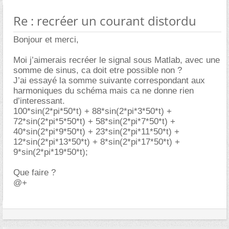
Re : recréer un courant distordu
Bonjour et merci,
Moi j’aimerais recréer le signal sous Matlab, avec une
somme de sinus, ca doit etre possible non ?
J’ai essayé la somme suivante correspondant aux
harmoniques du schéma mais ca ne donne rien
d’interessant.
100*sin(2*pi*50*t) + 88*sin(2*pi*3*50*t) +
72*sin(2*pi*5*50*t) + 58*sin(2*pi*7*50*t) +
40*sin(2*pi*9*50*t) + 23*sin(2*pi*11*50*t) +
12*sin(2*pi*13*50*t) + 8*sin(2*pi*17*50*t) +
9*sin(2*pi*19*50*t);
Que faire ?
@+