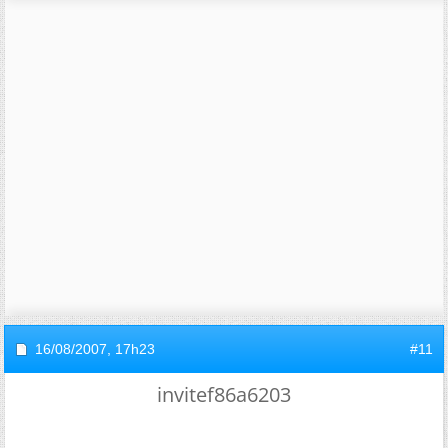
16/08/2007,
17h23
#11
invitef86a6203