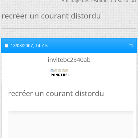
Affichage des résultats 1 à 30 sur 41
recréer un courant distordu
13/08/2007,
14h15
#1
invitebc2340ab
recréer un courant distordu