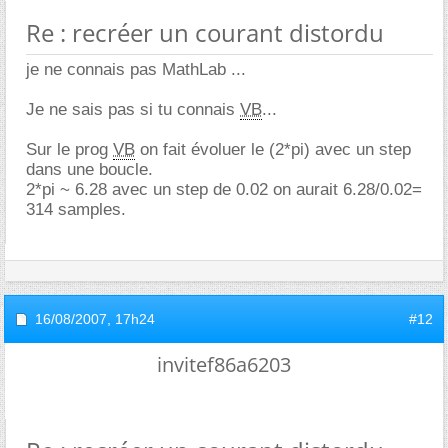
Re : recréer un courant distordu
je ne connais pas MathLab ...
Je ne sais pas si tu connais
VB
...
Sur le prog
VB
on fait évoluer le (2*pi) avec un step
dans une boucle.
2*pi ~ 6.28 avec un step de 0.02 on aurait 6.28/0.02=
314 samples.
16/08/2007,
17h24
#12
invitef86a6203