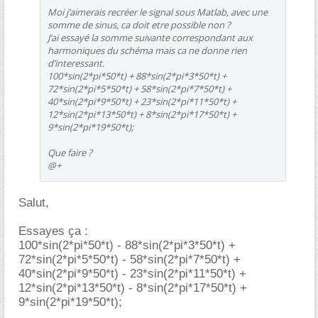
Moi j’aimerais recréer le signal sous Matlab, avec une
somme de sinus, ca doit etre possible non ?
J’ai essayé la somme suivante correspondant aux
harmoniques du schéma mais ca ne donne rien
d’interessant.
100*sin(2*pi*50*t) + 88*sin(2*pi*3*50*t) +
72*sin(2*pi*5*50*t) + 58*sin(2*pi*7*50*t) +
40*sin(2*pi*9*50*t) + 23*sin(2*pi*11*50*t) +
12*sin(2*pi*13*50*t) + 8*sin(2*pi*17*50*t) +
9*sin(2*pi*19*50*t);
Que faire ?
@+
Salut,
Essayes ça :
100*sin(2*pi*50*t) - 88*sin(2*pi*3*50*t) +
72*sin(2*pi*5*50*t) - 58*sin(2*pi*7*50*t) +
40*sin(2*pi*9*50*t) - 23*sin(2*pi*11*50*t) +
12*sin(2*pi*13*50*t) - 8*sin(2*pi*17*50*t) +
9*sin(2*pi*19*50*t);