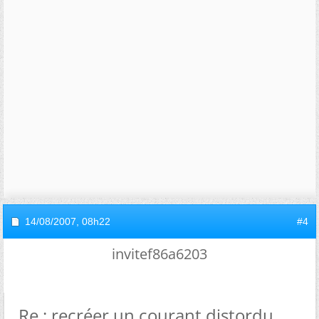
14/08/2007,
08h22
#4
invitef86a6203
Re : recréer un courant distordu