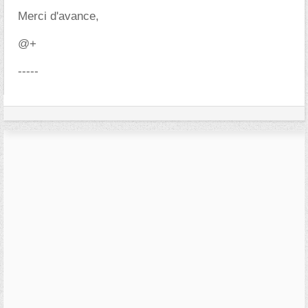
Merci d'avance,
@+
-----