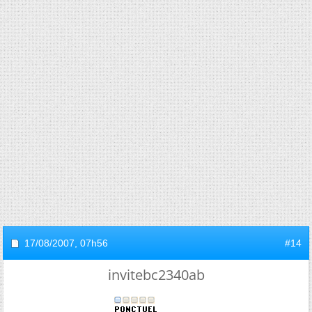
17/08/2007,
07h56
#14
invitebc2340ab