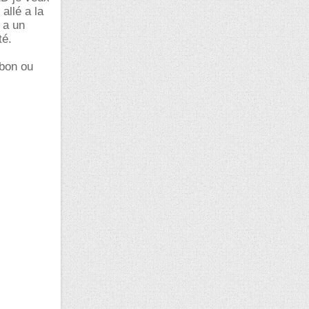
allé a la
 a un
té.
 bon ou