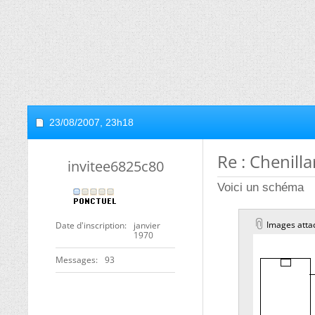
23/08/2007,
23h18
Re : Chenilla
invitee6825c80
Voici un schéma
Images atta
Date d'inscription
janvier
1970
Messages
93