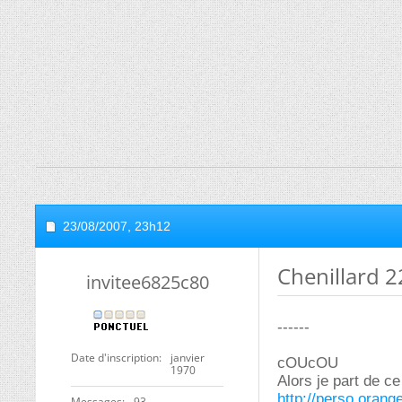
23/08/2007,
23h12
Chenillard 22
invitee6825c80
------
Date d'inscription
janvier
cOUcOU
1970
Alors je part de c
http://perso.orange
Messages
93