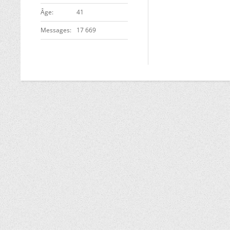
ge
41
Messages
17 669