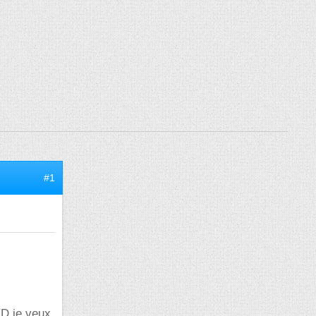
#1
ED je veux