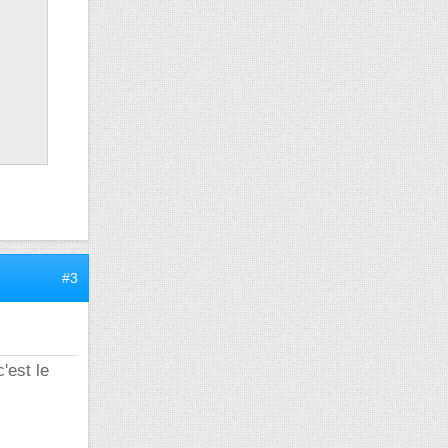
#3
'est le