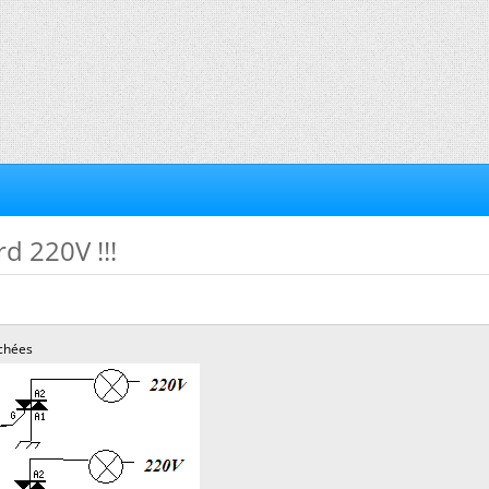
rd 220V !!!
chées