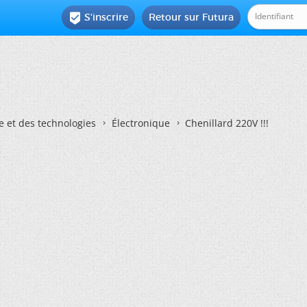
S'inscrire
Retour sur Futura

e et des technologies
Électronique
Chenillard 220V !!!