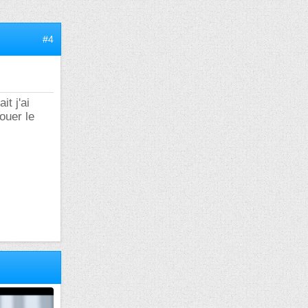
#4
it j'ai
ouer le