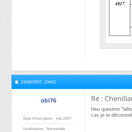
23/08/2007,
23h52
Re : Chenilla
obi76
Heu question "bête
cas je te déconsei
Date d'inscription
mai 2007
Localisation
Normandie