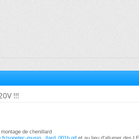
0V !!!
e montage de chenillard
.fr/sonelec-musiq...llard_001b.gif
et au lieu d'allumer des L