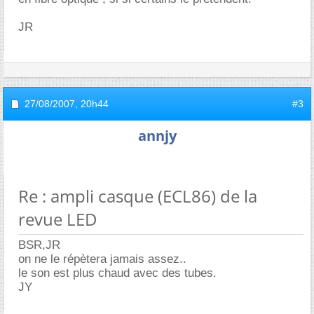
JR
27/08/2007,
20h44
#3
annjy
Re : ampli casque (ECL86) de la
revue LED
BSR,JR
on ne le répètera jamais assez..
le son est plus chaud avec des tubes.
JY