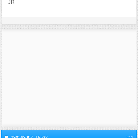
JR
29/08/2007,
15h32
#11