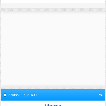
27/08/2007,
21h00
#4
jiherve