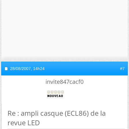
28/08/2007,
14h24
#7
invite847cacf0
Re : ampli casque (ECL86) de la
revue LED