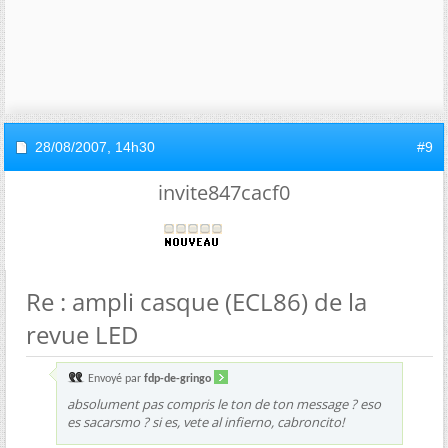
28/08/2007,
14h30
#9
invite847cacf0
Re : ampli casque (ECL86) de la
revue LED
Envoyé par
fdp-de-gringo
absolument pas compris le ton de ton message ? eso
es sacarsmo ? si es, vete al infierno, cabroncito!