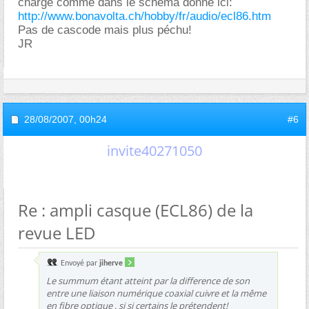
charge comme dans le schéma donné ici:
http://www.bonavolta.ch/hobby/fr/audio/ecl86.htm
Pas de cascode mais plus péchu!
JR
28/08/2007,
00h24
#6
invite40271050
Re : ampli casque (ECL86) de la
revue LED
Envoyé par
jiherve
Le summum étant atteint par la difference de son
entre une liaison numérique coaxial cuivre et la même
en fibre optique , si si certains le prétendent!