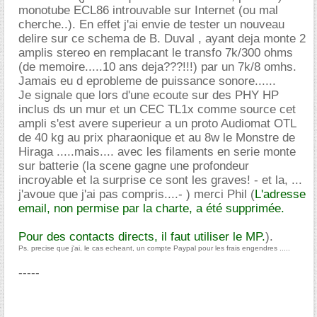
monotube ECL86 introuvable sur Internet (ou mal
cherche..). En effet j'ai envie de tester un nouveau
delire sur ce schema de B. Duval , ayant deja monte 2
amplis stereo en remplacant le transfo 7k/300 ohms
(de memoire.....10 ans deja???!!!) par un 7k/8 omhs.
Jamais eu d eprobleme de puissance sonore......
Je signale que lors d'une ecoute sur des PHY HP
inclus ds un mur et un CEC TL1x comme source cet
ampli s'est avere superieur a un proto Audiomat OTL
de 40 kg au prix pharaonique et au 8w le Monstre de
Hiraga .....mais.... avec les filaments en serie monte
sur batterie (la scene gagne une profondeur
incroyable et la surprise ce sont les graves! - et la, ...
j'avoue que j'ai pas compris....- ) merci Phil (
L'adresse
email, non permise par la charte, a été supprimée.
Pour des contacts directs, il faut utiliser le MP.
).
Ps. precise que j'ai, le cas echeant, un compte Paypal pour les frais engendres .....
-----