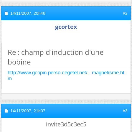
14/11/2007,
20h48
#2
gcortex
Re : champ d'induction d'une
bobine
http://www.gcopin.perso.cegetel.net/...magnetisme.ht
m
14/11/2007,
21h07
#3
invite3d5c3ec5