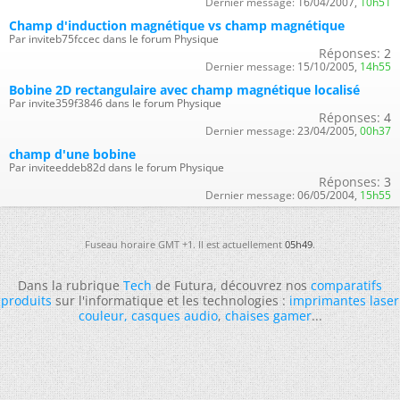
Dernier message:
16/04/2007,
10h51
Champ d'induction magnétique vs champ magnétique
Par inviteb75fccec dans le forum Physique
Réponses:
2
Dernier message:
15/10/2005,
14h55
Bobine 2D rectangulaire avec champ magnétique localisé
Par invite359f3846 dans le forum Physique
Réponses:
4
Dernier message:
23/04/2005,
00h37
champ d'une bobine
Par inviteeddeb82d dans le forum Physique
Réponses:
3
Dernier message:
06/05/2004,
15h55
Fuseau horaire GMT +1. Il est actuellement
05h49
.
Dans la rubrique
Tech
de Futura, découvrez nos
comparatifs
produits
sur l'informatique et les technologies :
imprimantes laser
couleur
,
casques audio
,
chaises gamer
...