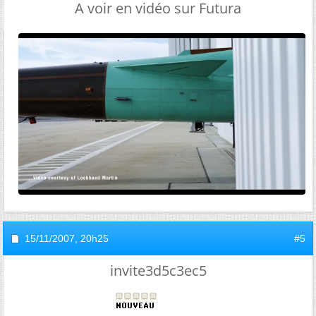
A voir en vidéo sur Futura
15/11/2007,
20h25
#5
invite3d5c3ec5