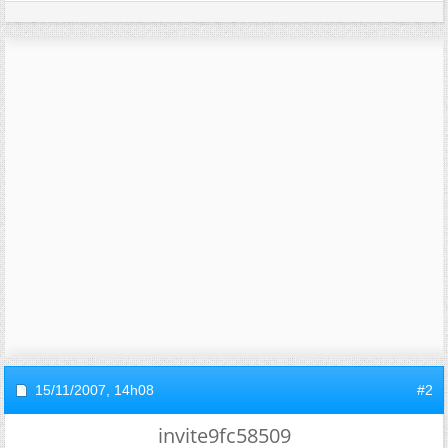
15/11/2007,
14h08
#2
invite9fc58509