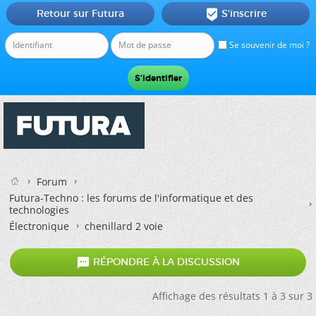
Retour sur Futura
S'inscrire

Se souvenir de moi ?
Forum
Futura-Techno : les forums de l'informatique et des
technologies
Électronique
chenillard 2 voie

RÉPONDRE À LA DISCUSSION
Affichage des résultats 1 à 3 sur 3