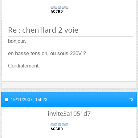
Re : chenillard 2 voie
bonjour,
en basse tension, ou sous 230V ?
Cordialement.
15/11/2007,
15h23
#3
invite3a1051d7