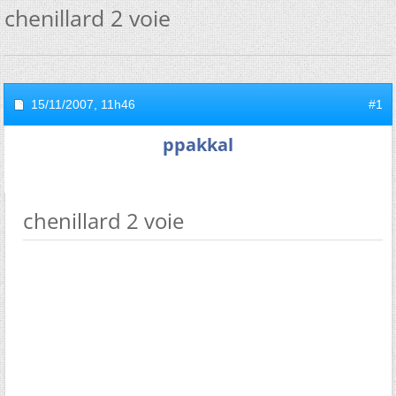
chenillard 2 voie
15/11/2007,
11h46
#1
ppakkal
chenillard 2 voie