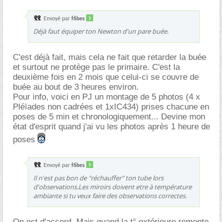
Envoyé par
f6bes
Déjà faut équiper ton Newton d'un pare buée.
C'est déjà fait, mais cela ne fait que retarder la buée
et surtout ne protège pas le primaire. C'est la
deuxième fois en 2 mois que celui-ci se couvre de
buée au bout de 3 heures environ.
Pour info, voici en PJ un montage de 5 photos (4 x
Pléïades non cadrées et 1xIC434) prises chacune en
poses de 5 min et chronologiquement... Devine mon
état d'esprit quand j'ai vu les photos après 1 heure de
poses
Envoyé par
f6bes
Il n'est pas bon de "réchauffer" ton tube lors
d'observations.Les miroirs doivent etre à température
ambiante si tu veux faire des observations correctes.
On est d'accord. Mais quand la t° extérieure remonte,