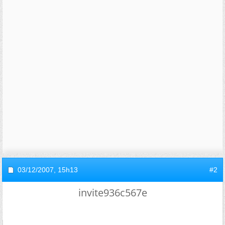
03/12/2007,
15h13
#2
invite936c567e