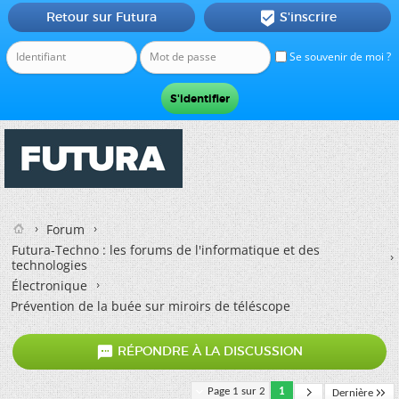
Retour sur Futura
S'inscrire

Se souvenir de moi ?
Forum
Futura-Techno : les forums de l'informatique et des
technologies
Électronique
Prévention de la buée sur miroirs de téléscope

RÉPONDRE À LA DISCUSSION
Page 1 sur 2
1
Dernière