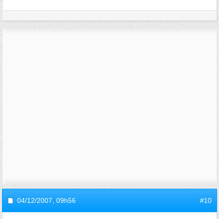
04/12/2007,
09h56
#10