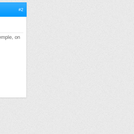
#2
xemple, on