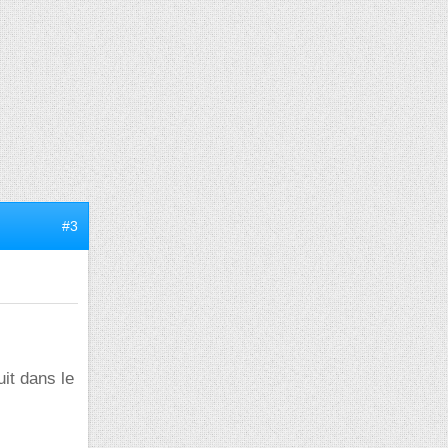
#3
it dans le