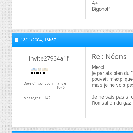
A+
Bigonoff
13/11/2004,
18h57
Re : Néons
invite27934a1f
Merci,
je parlais bien du 
pouvait m'explique
Date d'inscription
janvier
mais je ne vois pas
1970
Je ne sais pas si 
Messages
142
l'ionisation du gaz