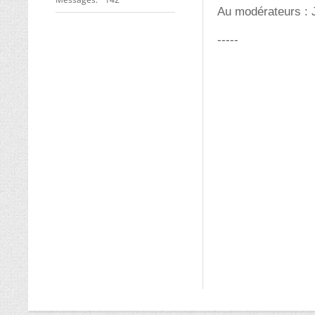
Au modérateurs : J
-----