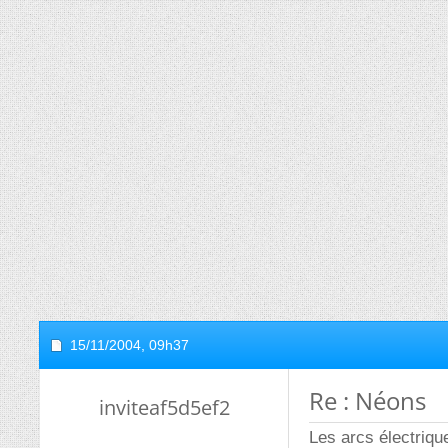
15/11/2004,
09h37
Re : Néons
inviteaf5d5ef2
Les arcs électrique