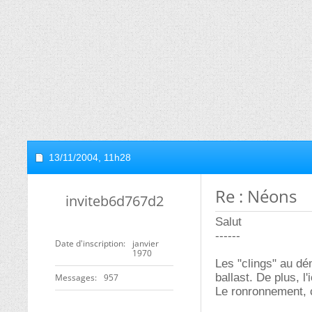
13/11/2004,
11h28
Re : Néons
inviteb6d767d2
Salut
------
Date d'inscription
janvier
1970
Les "clings" au dé
ballast. De plus, l
Messages
957
Le ronronnement, c