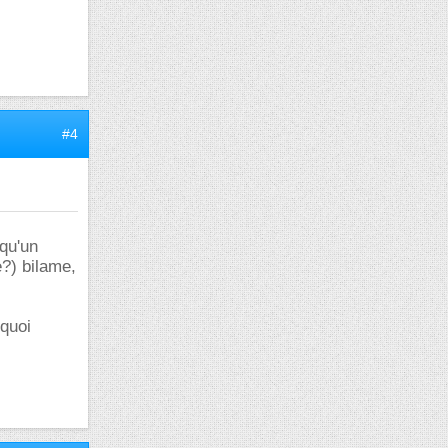
#4
lqu'un
e?) bilame,
rquoi