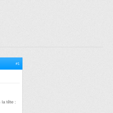
#1
la tête :