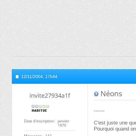
12/11/2004,
17h44
Néons
invite27934a1f
------
Date d'inscription
janvier
C'est juste une que
1970
Pourquoi quand on 
Messages
142