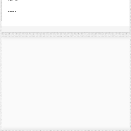
-----