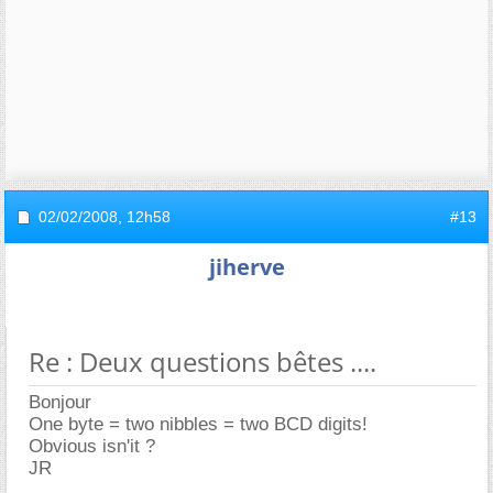
02/02/2008,
12h58
#13
jiherve
Re : Deux questions bêtes ....
Bonjour
One byte = two nibbles = two BCD digits!
Obvious isn'it ?
JR