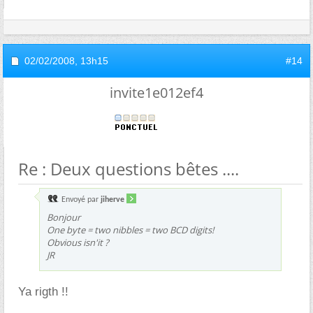
02/02/2008,
13h15
#14
invite1e012ef4
Re : Deux questions bêtes ....
Envoyé par
jiherve
Bonjour
One byte = two nibbles = two BCD digits!
Obvious isn'it ?
JR
Ya rigth !!