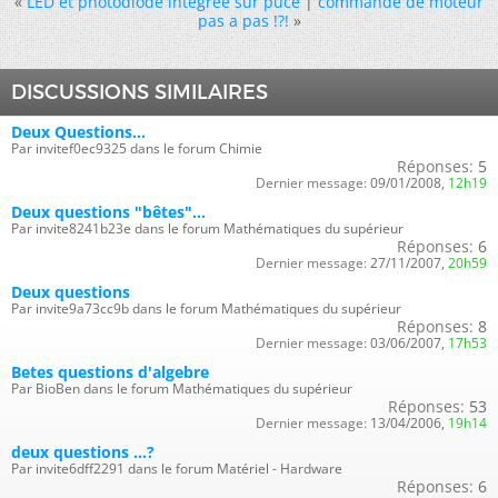
«
LED et photodiode intégrée sur puce
|
commande de moteur
pas a pas !?!
»
DISCUSSIONS SIMILAIRES
Deux Questions...
Par invitef0ec9325 dans le forum Chimie
Réponses:
5
Dernier message:
09/01/2008,
12h19
Deux questions "bêtes"...
Par invite8241b23e dans le forum Mathématiques du supérieur
Réponses:
6
Dernier message:
27/11/2007,
20h59
Deux questions
Par invite9a73cc9b dans le forum Mathématiques du supérieur
Réponses:
8
Dernier message:
03/06/2007,
17h53
Betes questions d'algebre
Par BioBen dans le forum Mathématiques du supérieur
Réponses:
53
Dernier message:
13/04/2006,
19h14
deux questions ...?
Par invite6dff2291 dans le forum Matériel - Hardware
Réponses:
6