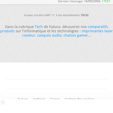
Dernier message:
16/09/2004,
17h51
Fuseau horaire GMT +1. Il est actuellement
10h50
.
Dans la rubrique
Tech
de Futura, découvrez nos
comparatifs
produits
sur l'informatique et les technologies :
imprimantes laser
couleur
,
casques audio
,
chaises gamer
...
-
Futura
-
Archives
-
Conso
-
Gestion des cookies
-
Politique de confidentialité
-
Haut de page