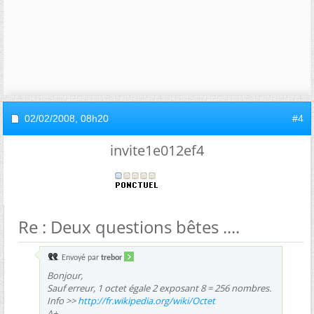
02/02/2008,
08h20
#4
invite1e012ef4
Re : Deux questions bêtes ....
Envoyé par
trebor
Bonjour,
Sauf erreur, 1 octet égale 2 exposant 8 = 256 nombres.
Info >>
http://fr.wikipedia.org/wiki/Octet
A+