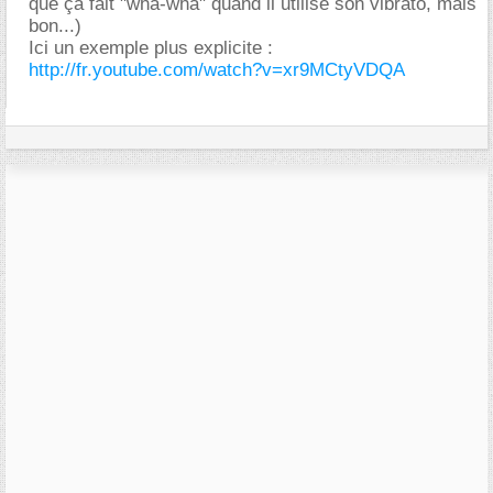
que ça fait "wha-wha" quand il utilise son vibrato, mais
bon...)
Ici un exemple plus explicite :
http://fr.youtube.com/watch?v=xr9MCtyVDQA