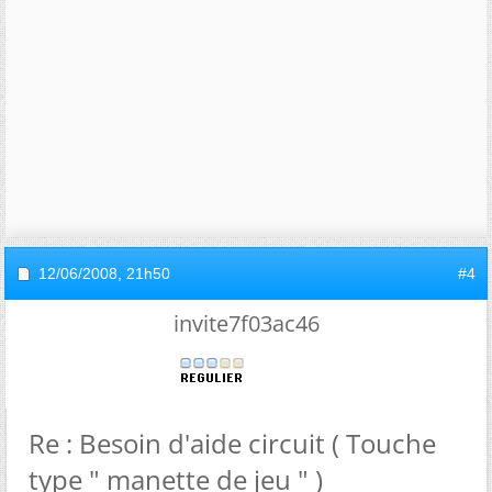
12/06/2008,
21h50
#4
invite7f03ac46
Re : Besoin d'aide circuit ( Touche
type " manette de jeu " )