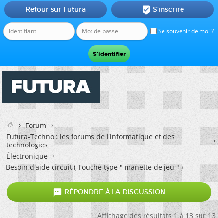
Retour sur Futura
S'inscrire

Se souvenir de moi ?
Forum
Futura-Techno : les forums de l'informatique et des
technologies
Électronique
Besoin d'aide circuit ( Touche type " manette de jeu " )

RÉPONDRE À LA DISCUSSION
Affichage des résultats 1 à 13 sur 13