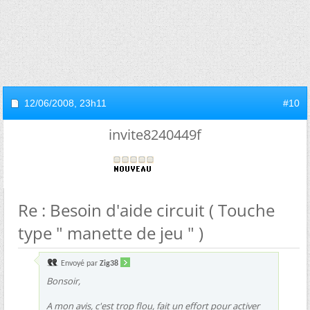
12/06/2008,
23h11
#10
invite8240449f
Re : Besoin d'aide circuit ( Touche
type " manette de jeu " )
Envoyé par
Zig38
Bonsoir,
A mon avis, c'est trop flou, fait un effort pour activer