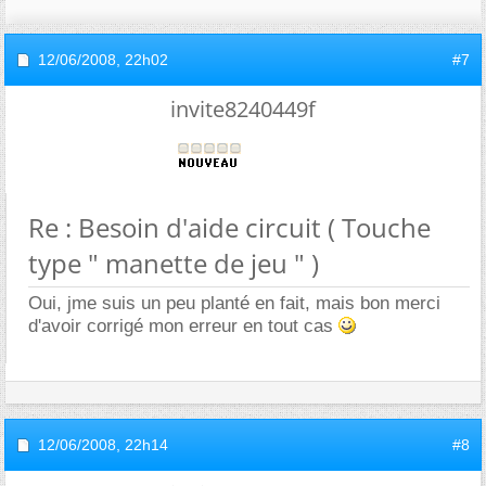
12/06/2008,
22h02
#7
invite8240449f
Re : Besoin d'aide circuit ( Touche
type " manette de jeu " )
Oui, jme suis un peu planté en fait, mais bon merci
d'avoir corrigé mon erreur en tout cas
12/06/2008,
22h14
#8