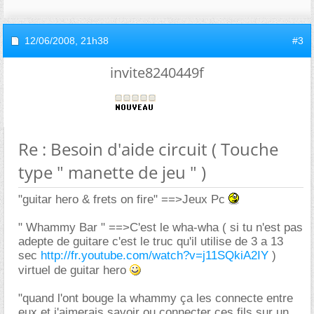
12/06/2008,
21h38
#3
invite8240449f
Re : Besoin d'aide circuit ( Touche
type " manette de jeu " )
"guitar hero & frets on fire" ==>Jeux Pc
" Whammy Bar " ==>C'est le wha-wha ( si tu n'est pas
adepte de guitare c'est le truc qu'il utilise de 3 a 13
sec
http://fr.youtube.com/watch?v=j11SQkiA2IY
)
virtuel de guitar hero
"quand l'ont bouge la whammy ça les connecte entre
eux et j'aimerais savoir ou connecter ces fils sur un