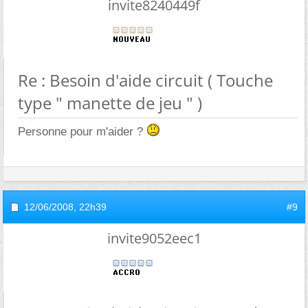
invite8240449f
Re : Besoin d'aide circuit ( Touche
type " manette de jeu " )
Personne pour m'aider ?
12/06/2008,
22h39
#9
invite9052eec1