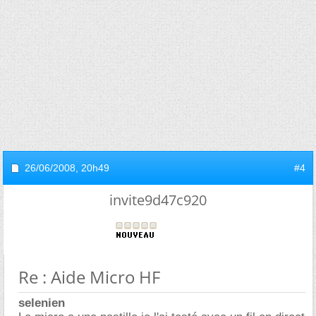
26/06/2008,
20h49
#4
invite9d47c920
Re : Aide Micro HF
selenien