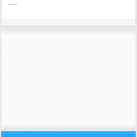
-----