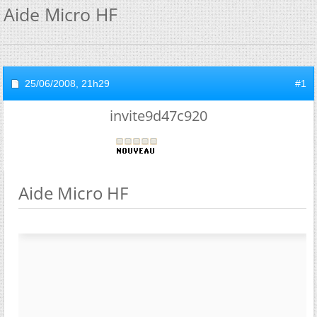
Aide Micro HF
25/06/2008,
21h29
#1
invite9d47c920
Aide Micro HF