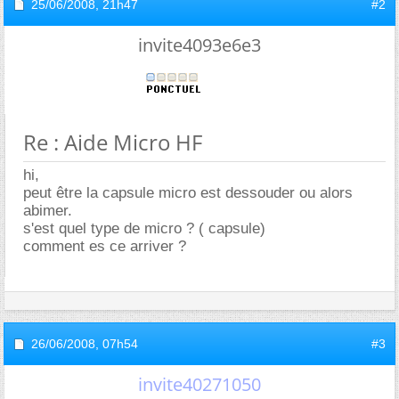
25/06/2008,
21h47
#2
invite4093e6e3
Re : Aide Micro HF
hi,
peut être la capsule micro est dessouder ou alors
abimer.
s'est quel type de micro ? ( capsule)
comment es ce arriver ?
26/06/2008,
07h54
#3
invite40271050