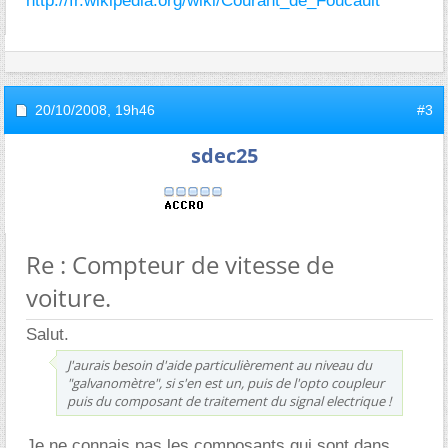
http://fr.wikipedia.org/wiki/Courant_de_Foucault
20/10/2008,
19h46
#3
sdec25
Re : Compteur de vitesse de
voiture.
Salut.
J'aurais besoin d'aide particulièrement au niveau du
"galvanomètre", si s'en est un, puis de l'opto coupleur
puis du composant de traitement du signal electrique !
Je ne connais pas les composants qui sont dans