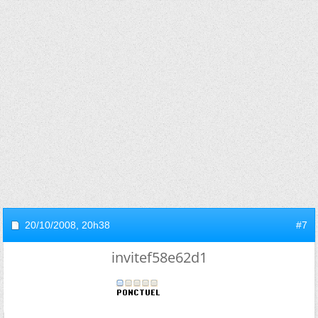
20/10/2008,
20h38
#7
invitef58e62d1