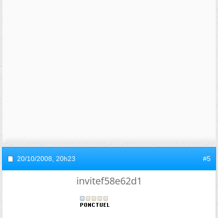
20/10/2008,
20h23
#5
invitef58e62d1