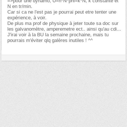
=>pour une dynamo, U=n*N*phi=k*N, k constante et
N en tr/min.
Car si ca ne l'est pas je pourrai peut etre tenter une
expérience, à voir.
De plus ma prof de physique à jeter toute sa doc sur
les galvanomètre, amperemetre ect.. ainsi qu'au cdi...
J'irai voir à la BU la semaine prochaine, mais tu
pourrais m'éviter qlq galères inutiles ! ^^