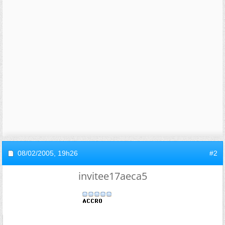
08/02/2005,
19h26
#2
invitee17aeca5