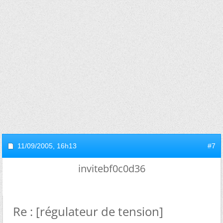
11/09/2005,
16h13
#7
invitebf0c0d36
Re : [régulateur de tension]