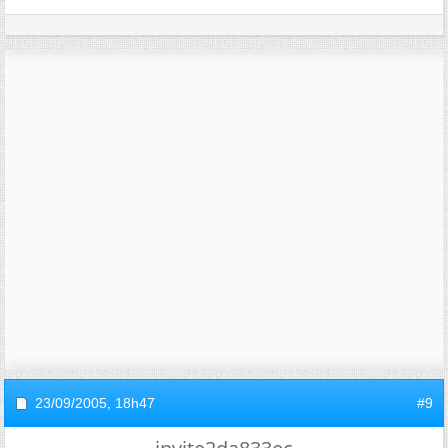
23/09/2005,
18h47
#9