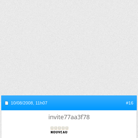
10/08/2008,
11h07
#16
invite77aa3f78