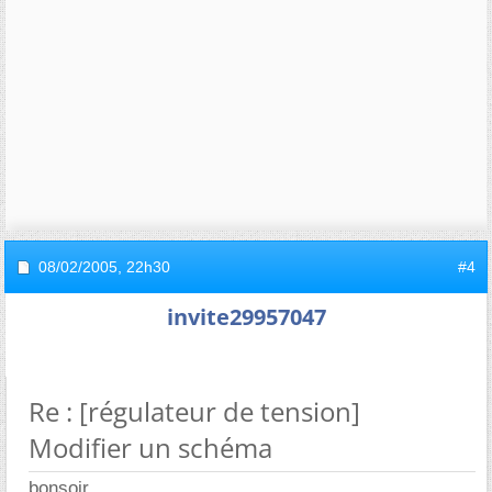
08/02/2005,
22h30
#4
invite29957047
Re : [régulateur de tension]
Modifier un schéma
bonsoir