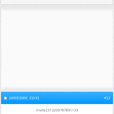
20/03/2008,
21h31
#12
invite2313209787891133