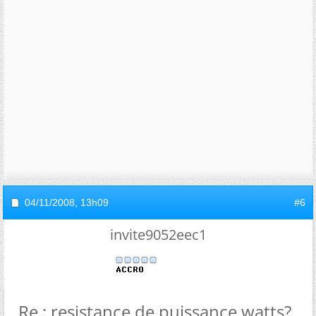
04/11/2008,
13h09
#6
invite9052eec1
Re : resistance de puissance watts?