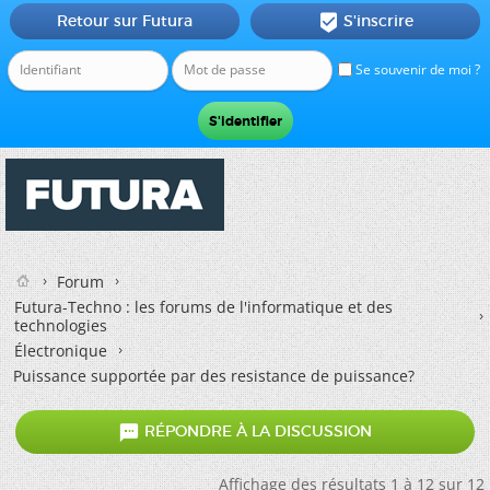
Retour sur Futura
S'inscrire

Se souvenir de moi ?
Forum
Futura-Techno : les forums de l'informatique et des
technologies
Électronique
Puissance supportée par des resistance de puissance?

RÉPONDRE À LA DISCUSSION
Affichage des résultats 1 à 12 sur 12