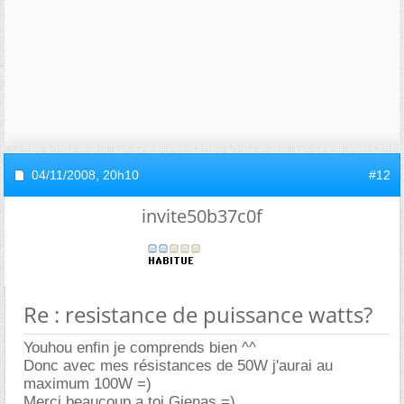
04/11/2008,
20h10
#12
invite50b37c0f
Re : resistance de puissance watts?
Youhou enfin je comprends bien ^^
Donc avec mes résistances de 50W j'aurai au
maximum 100W =)
Merci beaucoup a toi Gienas =)