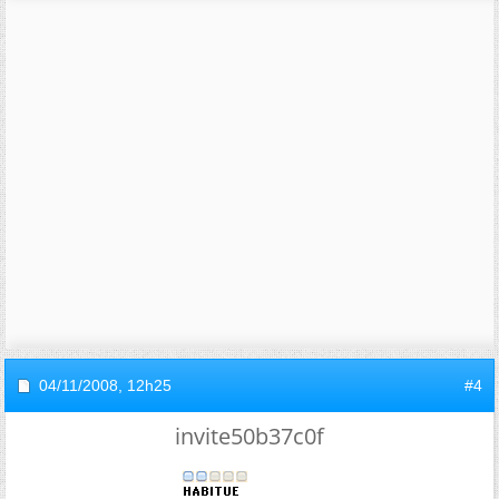
04/11/2008,
12h25
#4
invite50b37c0f