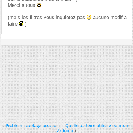
Merci a tous
(mais les filtres vous inquietez pas
aucune modif a
faire
)
«
Probleme cablage broyeur !
|
Quelle batteire utilisée pour une
Arduino
»