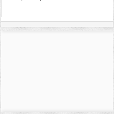
-----