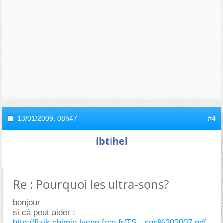
13/01/2009,
08h47
#4
ibtihel
Re : Pourquoi les ultra-sons?
bonjour
si cà peut aider :
http://fizik.chimie.lycee.free.fr/TS...son%202007.pdf