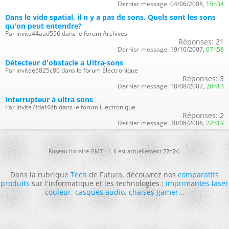
Dernier message:
04/06/2008,
15h34
Dans le vide spatial, il n y a pas de sons. Quels sont les sons
qu'on peut entendre?
Par invite44aad556 dans le forum Archives
Réponses:
21
Dernier message:
19/10/2007,
07h58
Détecteur d'obstacle a Ultra-sons
Par invitee6825c80 dans le forum Électronique
Réponses:
3
Dernier message:
18/08/2007,
20h13
Interrupteur à ultra sons
Par invite7fdaf48b dans le forum Électronique
Réponses:
2
Dernier message:
30/08/2006,
22h19
Fuseau horaire GMT +1. Il est actuellement
22h24
.
Dans la rubrique
Tech
de Futura, découvrez nos
comparatifs
produits
sur l'informatique et les technologies :
imprimantes laser
couleur
,
casques audio
,
chaises gamer
...