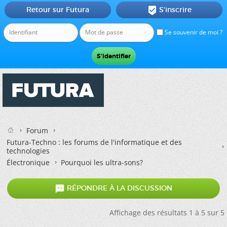
Retour sur Futura
S'inscrire

Se souvenir de moi ?
Forum
Futura-Techno : les forums de l'informatique et des
technologies
Électronique
Pourquoi les ultra-sons?

RÉPONDRE À LA DISCUSSION
Affichage des résultats 1 à 5 sur 5