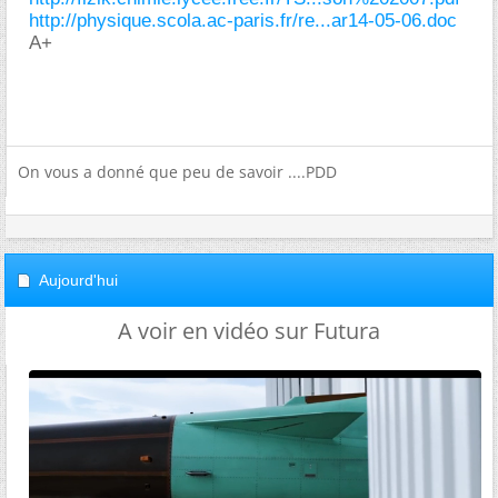
http://physique.scola.ac-paris.fr/re...ar14-05-06.doc
A+
On vous a donné que peu de savoir ....PDD
Aujourd'hui
A voir en vidéo sur Futura