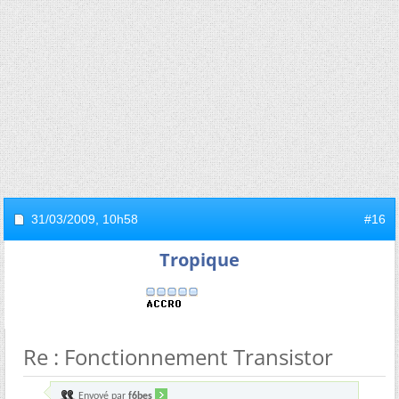
31/03/2009,
10h58
#16
Tropique
Re : Fonctionnement Transistor
Envoyé par
f6bes