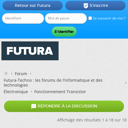
Retour sur Futura
S'inscrire

Se souvenir de moi ?
Forum
Futura-Techno : les forums de l'informatique et des
technologies
Électronique
Fonctionnement Transistor

RÉPONDRE À LA DISCUSSION
Affichage des résultats 1 à 18 sur 18