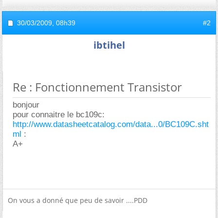
30/03/2009,
08h39
#2
ibtihel
Re : Fonctionnement Transistor
bonjour
pour connaitre le bc109c:
http://www.datasheetcatalog.com/data...0/BC109C.sht
ml
:
A+
On vous a donné que peu de savoir ....PDD