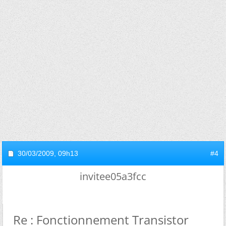
30/03/2009,
09h13
#4
invitee05a3fcc
Re : Fonctionnement Transistor