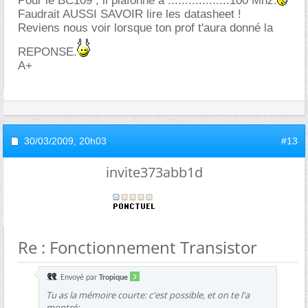
Pour le BC109 , il plafonne à ..................100 Mhz.
Faudrait AUSSI SAVOIR lire les datasheet !
Reviens nous voir lorsque ton prof t'aura donné la
REPONSE.
A+
30/03/2009,
20h03
#13
invite373abb1d
Re : Fonctionnement Transistor
Envoyé par
Tropique
Tu as la mémoire courte: c'est possible, et on te l'a
montré: