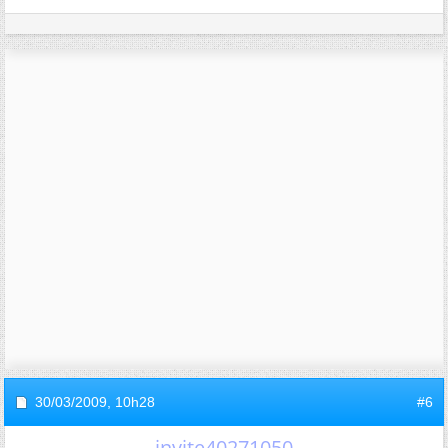
30/03/2009,
10h28
#6
invite40271050