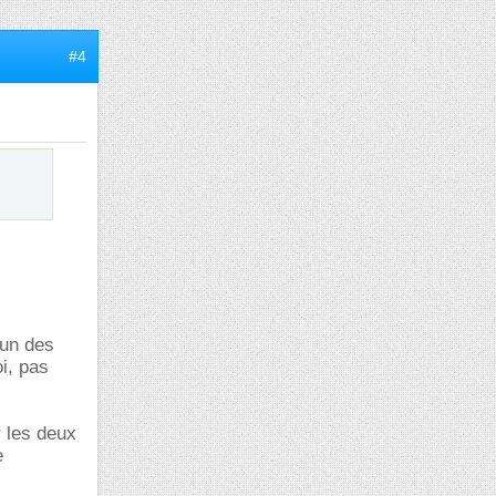
#4
 un des
i, pas
r les deux
e