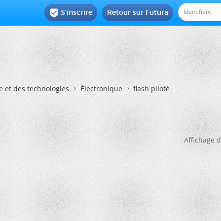
S'inscrire
Retour sur Futura

e et des technologies
Électronique
flash piloté
Affichage d