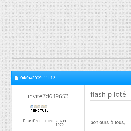
04/04/2009,
11h12
flash piloté
invite7d649653
------
Date d'inscription
janvier
bonjours à tous,
1970