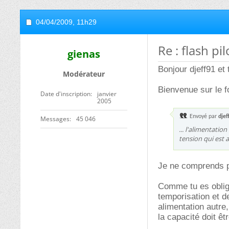
04/04/2009,
11h29
Re : flash pil
gienas
Bonjour djeff91 et 
Modérateur
Bienvenue sur le 
Date d'inscription
janvier
2005
Envoyé par
djef
Messages
45 046
... l'alimentatio
tension qui est 
Je ne comprends p
Comme tu es obligé
temporisation et d
alimentation autre,
la capacité doit êt