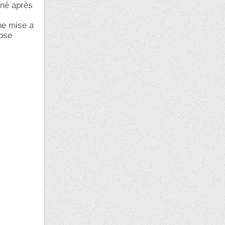
ané après
une mise a
pose