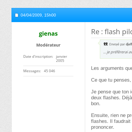
04/04/2009,
15h00
Re : flash pil
gienas
Modérateur
Envoyé par
djef
... je préférerai
Date d'inscription
janvier
2005
Les arguments que
Messages
45 046
Ce que tu penses,
Je pense que ton id
deux flashes. Déjà
bon.
Ensuite, rien ne p
flashes. Il faudra
prononcer.