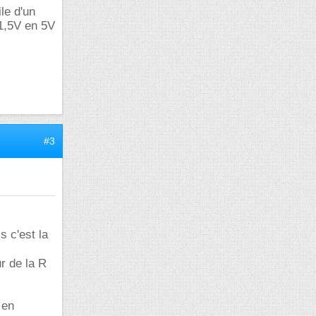
ile d'un
 1,5V en 5V
#3
 c'est la
r de la R
 en