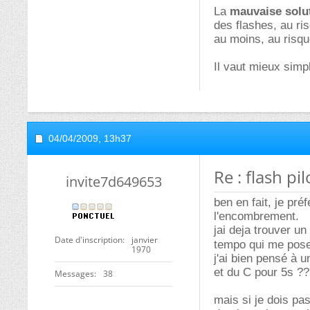
La
mauvaise solu
des flashes, au ri
au moins, au risqu
Il vaut mieux simpl
04/04/2009,
13h37
Re : flash pil
invite7d649653
ben en fait, je pré
l'encombrement.
jai deja trouver u
Date d'inscription
janvier
tempo qui me pose
1970
j'ai bien pensé à 
et du C pour 5s ??
Messages
38
mais si je dois pa