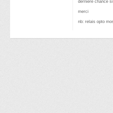
derniere chance si
merci
nb: relais opto mo