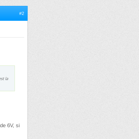
#2
st la
de 6V, si