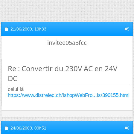
21/06/2009,
19h33
#5
invitee05a3fcc
Re : Convertir du 230V AC en 24V
DC
celui là
https://www.distrelec.ch/ishopWebFro...is/390155.html
24/06/2009,
09h51
#6