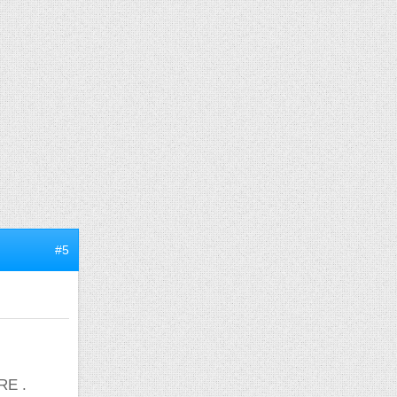
#5
ERE .