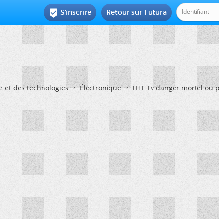
S'inscrire
Retour sur Futura

e et des technologies
Électronique
THT Tv danger mortel ou p