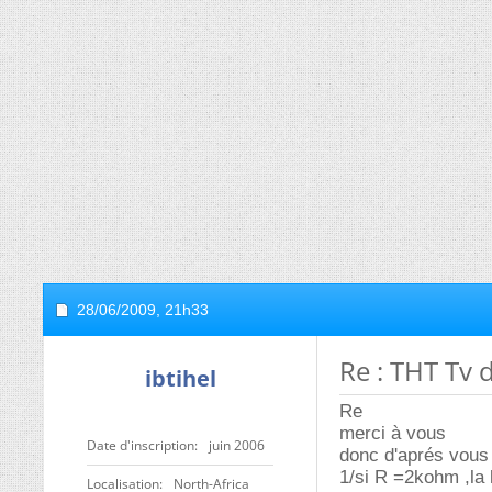
28/06/2009,
21h33
Re : THT Tv 
ibtihel
Re
merci à vous
Date d'inscription
juin 2006
donc d'aprés vous 
1/si R =2kohm ,la 
Localisation
North-Africa