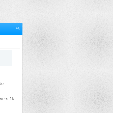
#3
de
 vers 1k