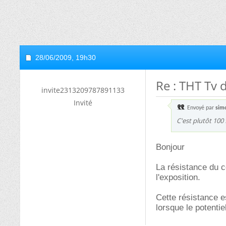
28/06/2009,
19h30
Re : THT Tv 
invite2313209787891133
Invité
Envoyé par
sim
C'est plutôt 100 f
Bonjour
La résistance du co
l'exposition.
Cette résistance e
lorsque le potenti