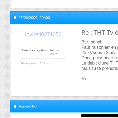
28/06/2009,
20h00
Re : THT Tv 
invite40271050
Bsr ibtihel,
Faut raisonner en 
Date d'inscription
février
25 kVsous 12.5A=
2005
Donc puissance non
Le débit d'une TH
Messages
71 138
Mais tu te prendr
A+
Aujourd'hui