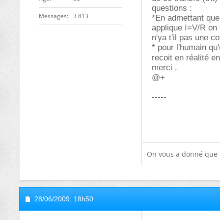
questions :
Messages
3 813
*En admettant que 
applique I=V/R on 
n'ya t'il pas une c
* pour l'humain qu
recoit en réalité e
merci .
@+
-----
On vous a donné que p
28/06/2009,
18h50