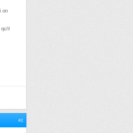
i on
qu'il
#2