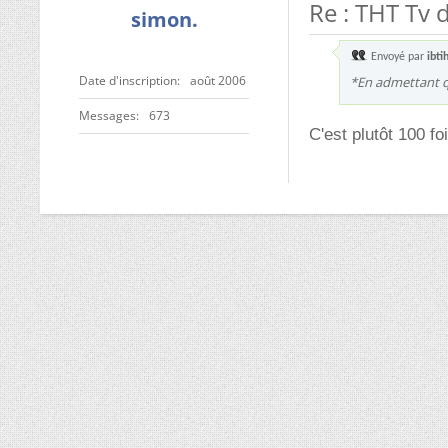
Re : THT Tv 
simon.
Envoyé par
ibti
Date d'inscription
août 2006
*En admettant q
Messages
673
C'est plutôt 100 foi