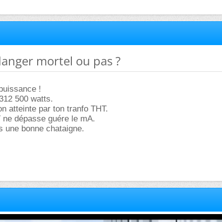
danger mortel ou pas ?
puissance !
312 500 watts.
 atteinte par ton tranfo THT.
T ne dépasse guére le mA.
as une bonne chataigne.