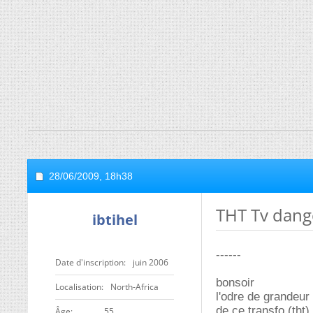
28/06/2009,
18h38
THT Tv dang
ibtihel
------
Date d'inscription
juin 2006
bonsoir
Localisation
North-Africa
l'odre de grandeur 
de ce transfo (tht)
ge
55