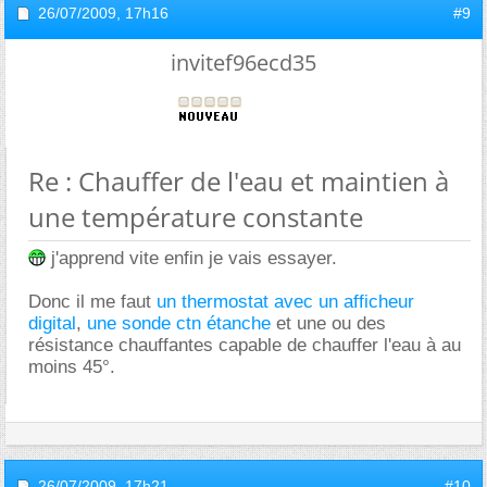
26/07/2009,
17h16
#9
invitef96ecd35
Re : Chauffer de l'eau et maintien à
une température constante
j'apprend vite enfin je vais essayer.
Donc il me faut
un thermostat avec un afficheur
digital
,
une sonde ctn étanche
et une ou des
résistance chauffantes capable de chauffer l'eau à au
moins 45°.
26/07/2009,
17h21
#10