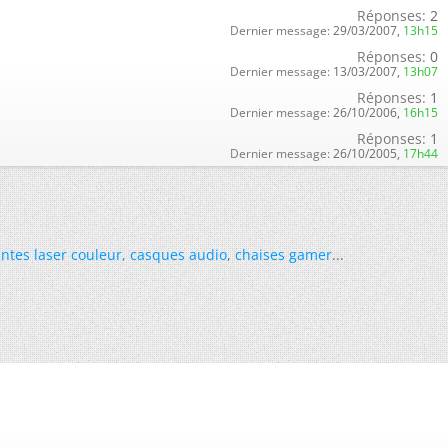
Réponses:
2
Dernier message:
29/03/2007,
13h15
Réponses:
0
Dernier message:
13/03/2007,
13h07
Réponses:
1
Dernier message:
26/10/2006,
16h15
Réponses:
1
Dernier message:
26/10/2005,
17h44
ntes laser couleur
,
casques audio
,
chaises gamer
...