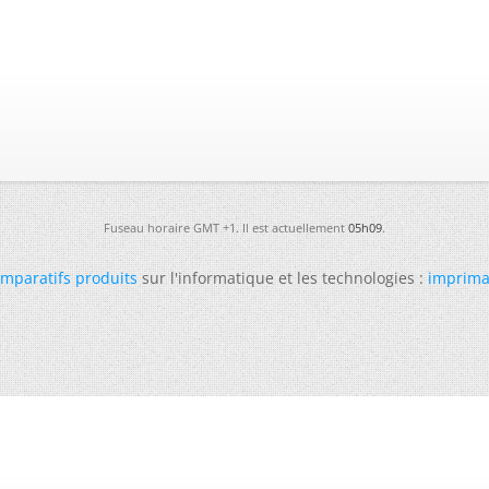
Fuseau horaire GMT +1. Il est actuellement
05h09
.
mparatifs produits
sur l'informatique et les technologies :
imprima