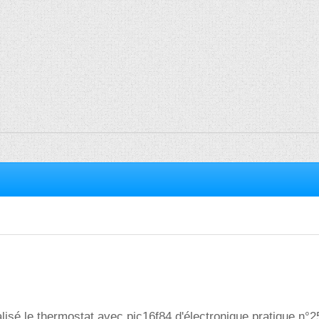
alisé le thermostat avec pic16f84 d'électronique pratique n°25