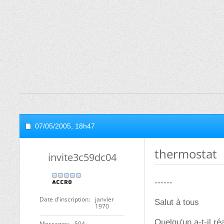
07/05/2005,
18h47
thermostat
invite3c59dc04
------
Date d'inscription
janvier
Salut à tous
1970
Quelqu'un a-t-il ré
Messages
504