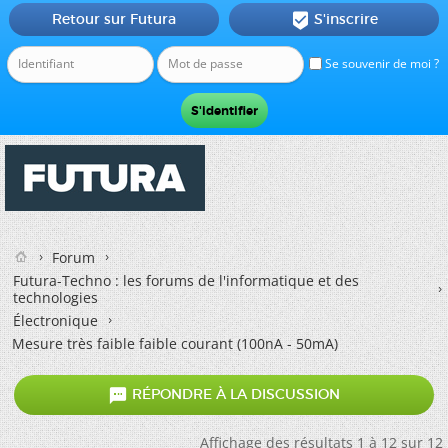
Retour sur Futura
S'inscrire

Se souvenir de moi ?
Forum
Futura-Techno : les forums de l'informatique et des
technologies
Électronique
Mesure très faible faible courant (100nA - 50mA)

RÉPONDRE À LA DISCUSSION
Affichage des résultats 1 à 12 sur 12