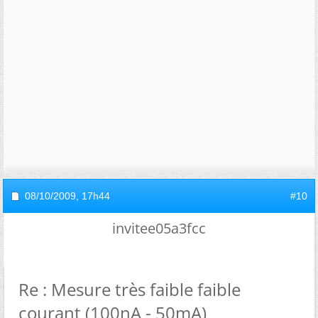
08/10/2009,
17h44
#10
invitee05a3fcc
Re : Mesure très faible faible
courant (100nA - 50mA)