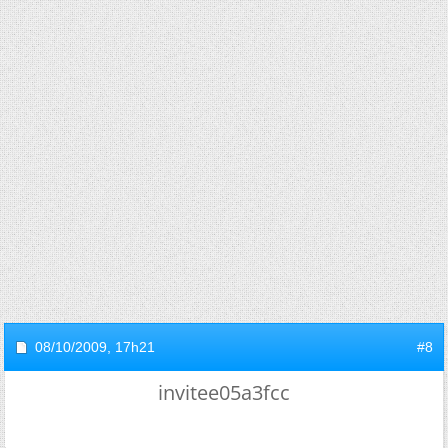
08/10/2009,
17h21
#8
invitee05a3fcc