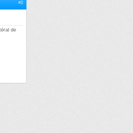
#2
téral de