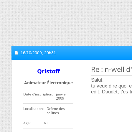
16/10/2009,
20h31
Re : n-well 
Qristoff
Salut,
Animateur Électronique
tu veux dire quoi 
edit: Daudet, t'es t
Date d'inscription
janvier
2009
Localisation
Drôme des
collines
ge
61