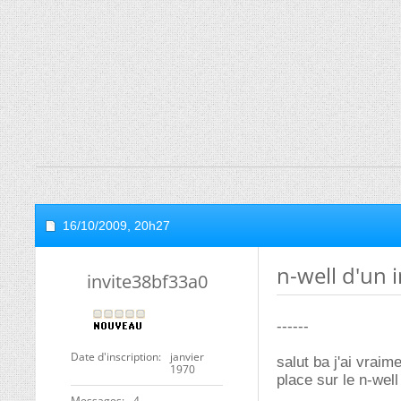
16/10/2009,
20h27
n-well d'un
invite38bf33a0
------
Date d'inscription
janvier
salut ba j'ai vraim
1970
place sur le n-we
Messages
4