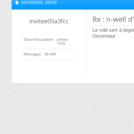
16/10/2009,
20h30
Re : n-well 
invitee05a3fcc
Le vdd sert à bigo
l'inverseur
Date d'inscription
janvier
1970
Messages
66 449