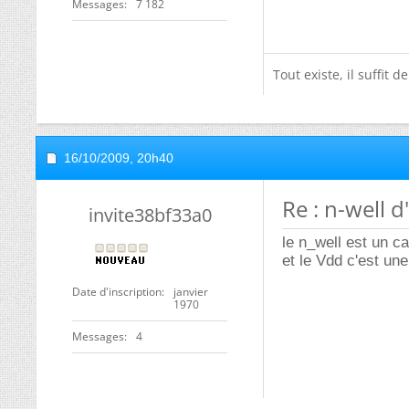
Messages
7 182
Tout existe, il suffit de
16/10/2009,
20h40
Re : n-well 
invite38bf33a0
le n_well est un c
et le Vdd c'est un
Date d'inscription
janvier
1970
Messages
4