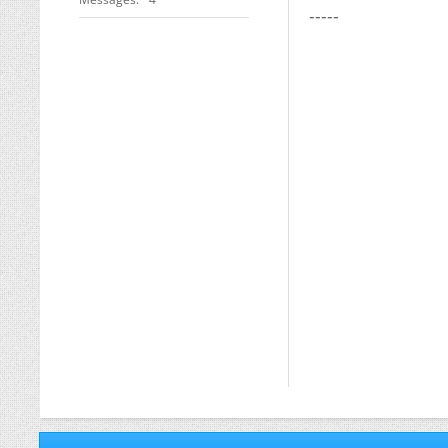
-----