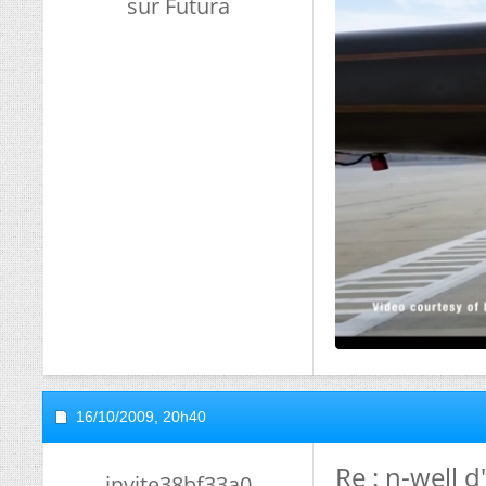
sur Futura
16/10/2009,
20h40
Re : n-well 
invite38bf33a0