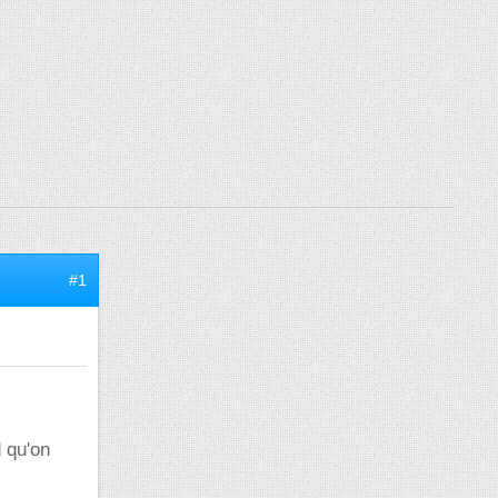
#1
d qu'on