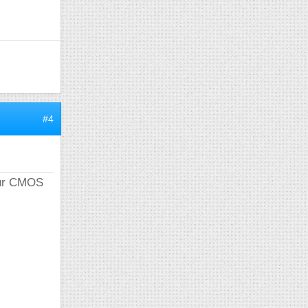
#4
seur CMOS