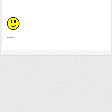
-----