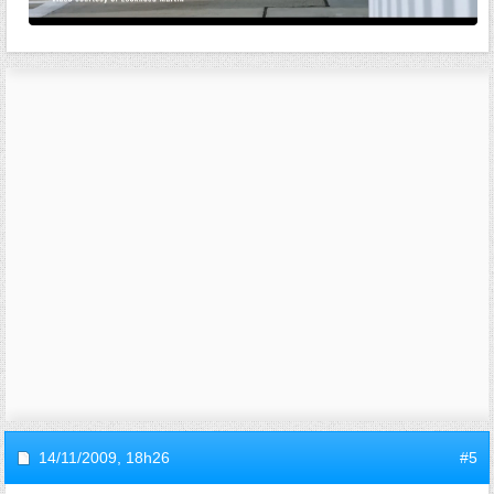
14/11/2009,
18h26
#5