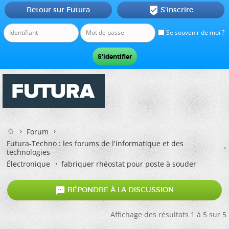
Retour sur Futura
S'inscrire

Se souvenir de moi ?
Forum
Futura-Techno : les forums de l'informatique et des
technologies
Électronique
fabriquer rhéostat pour poste à souder

RÉPONDRE À LA DISCUSSION
Affichage des résultats 1 à 5 sur 5