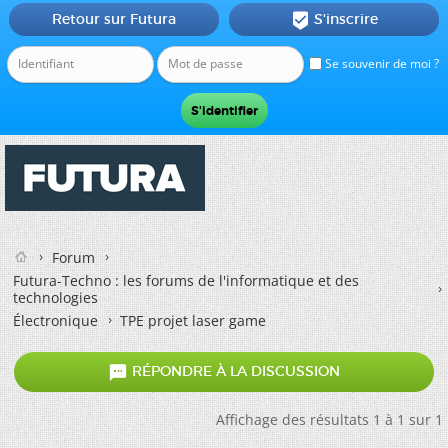
Retour sur Futura
S'inscrire

Se souvenir de moi ?
Forum
Futura-Techno : les forums de l'informatique et des
technologies
Électronique
TPE projet laser game

RÉPONDRE À LA DISCUSSION
Affichage des résultats 1 à 1 sur 1