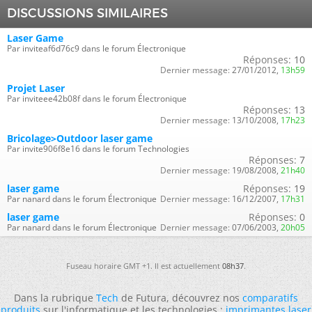
DISCUSSIONS SIMILAIRES
Laser Game
Par inviteaf6d76c9 dans le forum Électronique
Réponses:
10
Dernier message:
27/01/2012,
13h59
Projet Laser
Par inviteee42b08f dans le forum Électronique
Réponses:
13
Dernier message:
13/10/2008,
17h23
Bricolage>Outdoor laser game
Par invite906f8e16 dans le forum Technologies
Réponses:
7
Dernier message:
19/08/2008,
21h40
laser game
Réponses:
19
Par nanard dans le forum Électronique
Dernier message:
16/12/2007,
17h31
laser game
Réponses:
0
Par nanard dans le forum Électronique
Dernier message:
07/06/2003,
20h05
Fuseau horaire GMT +1. Il est actuellement
08h37
.
Dans la rubrique
Tech
de Futura, découvrez nos
comparatifs
produits
sur l'informatique et les technologies :
imprimantes laser