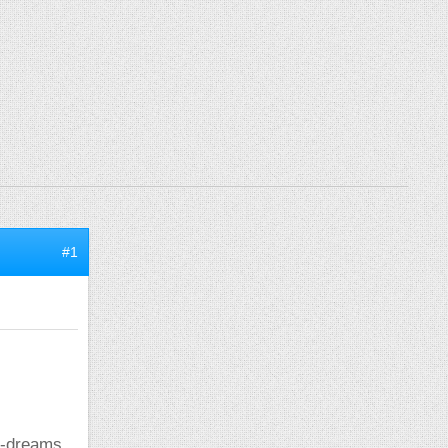
#1
 i-dreams