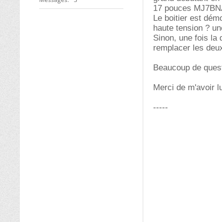
17 pouces MJ7BNA
Le boitier est démo
haute tension ? un
Sinon, une fois la 
remplacer les deux 
Beaucoup de quest
Merci de m'avoir l
-----