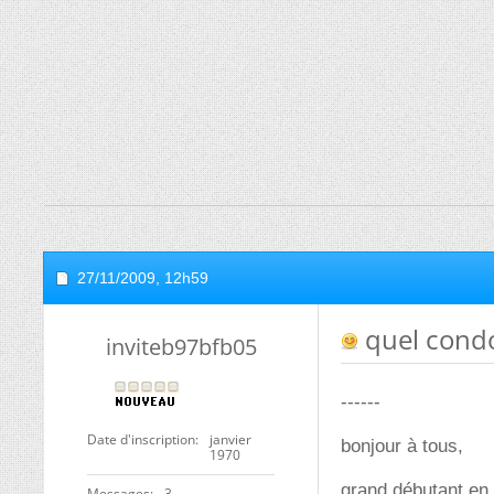
27/11/2009,
12h59
quel condo
inviteb97bfb05
------
Date d'inscription
janvier
bonjour à tous,
1970
grand débutant en 
Messages
3