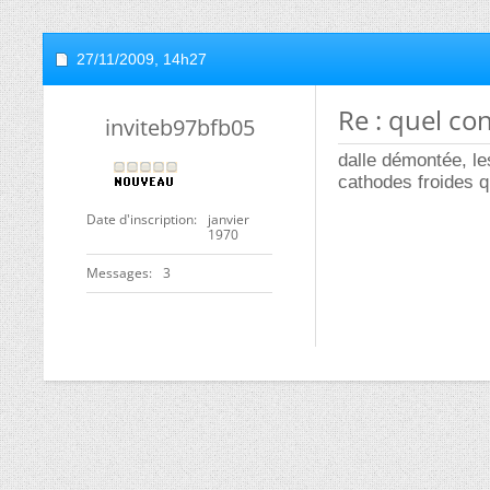
27/11/2009,
14h27
Re : quel co
inviteb97bfb05
dalle démontée, les
cathodes froides qu
Date d'inscription
janvier
1970
Messages
3