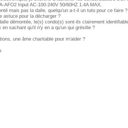
-AFO2 Input AC-100-240V 50/60HZ 1.4A MAX.
nté mais pas la dalle, quelqu'un a-t-il un tuto pour ce faire ?
e astuce pour la décharger ?
dalle démontée, le(s) condo(s) sont-ils clairement identifiable
en sachant qu'il n'y en a qu'un qui grésille ?
ions, une âme charitable pour m'aider ?
u.