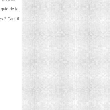
 quid de la
s ? Faut-il