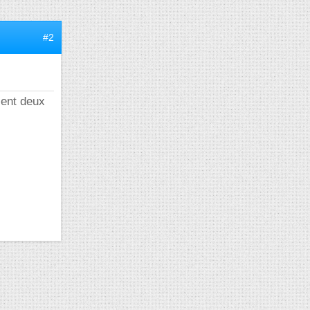
#2
ient deux