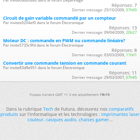
Par invite0dd00880 dans le forum Dépannage
Réponses:
7
Dernier message:
25/10/2009,
07h00
Circuit de gain variable commandé par un compteur
Par invitee0204ef0 dans le forum Électronique
Réponses:
13
Dernier message:
09/04/2009,
20h27
Moteur DC : commande en PWM ou commande linéaire?
Par invite5735c9fd dans le forum Électronique
Réponses:
8
Dernier message:
03/03/2009,
11h01
Convertir une commande tension en commande courant
Par invite83d9e951 dans le forum Électronique
Réponses:
11
Dernier message:
29/03/2007,
07h45
Fuseau horaire GMT +1. Il est actuellement
19h19
.
Dans la rubrique
Tech
de Futura, découvrez nos
comparatifs
produits
sur l'informatique et les technologies :
imprimantes laser
couleur
,
casques audio
,
chaises gamer
...