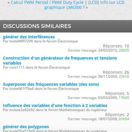
«
Calcul PWM Period / PWM Duty Cycle
|
[LCD] info sur LCD
graphique LM6300 ?
»
DISCUSSIONS SIMILAIRES
générer des interférences
Par invitef4f97296 dans le forum Électronique
Réponses:
10
Dernier message:
24/05/2010,
20h55
Construction d'un générateur de frequences et tensions
variables
Par roro1111 dans le forum Électronique
Réponses:
26
Dernier message:
06/11/2009,
22h16
Superposer des fréquences variables (des sons)
Par invite661f76a6 dans le forum Électronique
Réponses:
5
Dernier message:
03/03/2009,
17h09
Influence des variables d'une fonction à 2 variables
Par invitee2a62e92 dans le forum Mathématiques du supérieur
Réponses:
2
Dernier message:
18/07/2008,
01h54
générer des polygones
Par invite56a019e9 dans le forum Mathématiques du supérieur