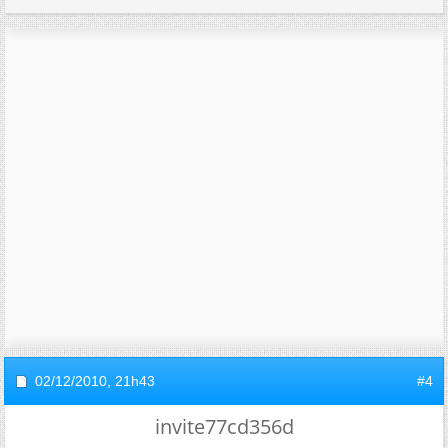
02/12/2010,
21h43
#4
invite77cd356d