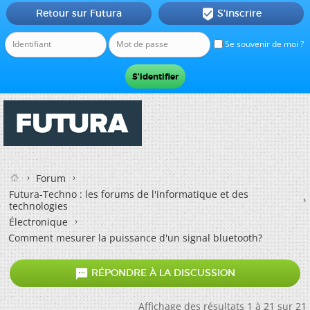
Retour sur Futura
S'inscrire

Se souvenir de moi ?
Forum
Futura-Techno : les forums de l'informatique et des
technologies
Électronique
Comment mesurer la puissance d'un signal bluetooth?

RÉPONDRE À LA DISCUSSION
Affichage des résultats 1 à 21 sur 21