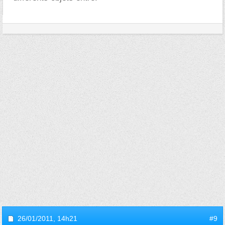
26/01/2011,
14h21
#9