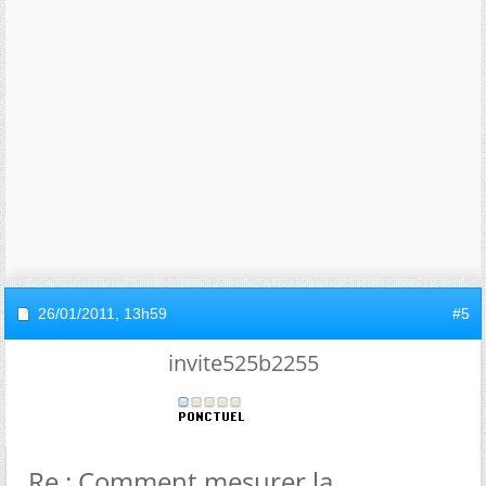
26/01/2011,
13h59
#5
invite525b2255
Re : Comment mesurer la