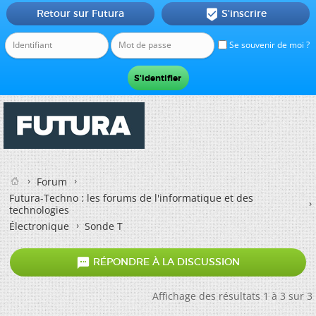
Retour sur Futura
S'inscrire

Se souvenir de moi ?
Forum
Futura-Techno : les forums de l'informatique et des
technologies
Électronique
Sonde T

RÉPONDRE À LA DISCUSSION
Affichage des résultats 1 à 3 sur 3