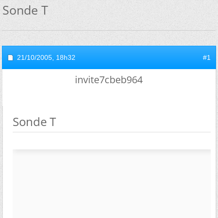
Sonde T
21/10/2005,
18h32
#1
invite7cbeb964
Sonde T